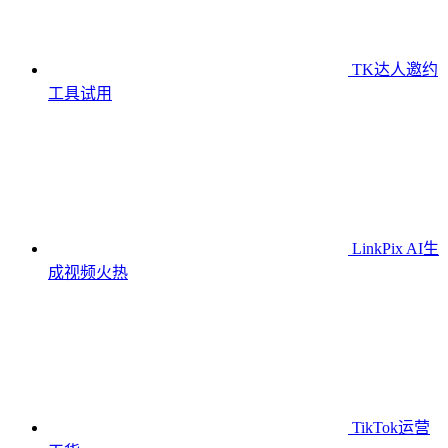
TK达人邀约
工具
试用
LinkPix AI生
成视频
火热
TikTok运营