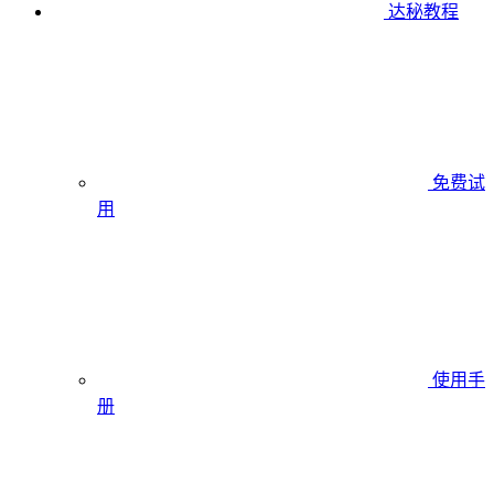
达秘教程
免费试
用
使用手
册