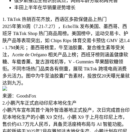
俄罗斯推出生物识别试点，网购年龄分级制再完善
丰田上半年在华销量逆势增长
1. TikTok 热销百花齐放，西语区多款保健品上热门
2025年第30周（7.21-7.27），EchoTik 发布美国、墨西哥、西
班牙 TikTok Shop 热门商品周榜。美国榜中，运动交易卡、护
肤产品等表现突出，如 Chips Rips 体育交易卡预估 GMV 达1.4
- 1.7M美元 ；墨西哥榜里，牛至油胶囊、复合维生素等受关
注，Aceite de Orégano 相关产品上榜；西班牙榜则涵盖健康软
糖、车载香薰、复古游戏机等，V - Gummies 苹果醋软糖领
衔。不同市场热门品类各有侧重，展现 TikTok 跨境电商消费
多元活力。图中为牛至油胶囊广告素材，投放仅20天曝光量就
达到九万。
来源：GoodsFox
2.
小鹏汽车正式启动印尼本地化生产
小鹏汽车宣布其首个海外智造基地正式投产，次日完成首台印
尼本地化生产的小鹏 X9 交付。小鹏 X9 于上月在印尼上市，
售价约43.7万元人民币，具备灵活座椅布局与 AI 智能功能。
右舵版将于2025年7月在雅加达本地化生产。小鹏计划在印尼