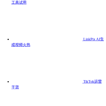
工具
试用
LinkPix AI生
成视频
火热
TikTok运营
干货