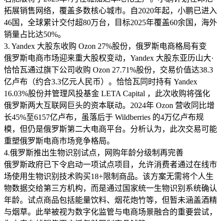
拓展销售网络，覆盖多数核心城市。自2020年起，小鹏已进入
46国，全球累计交付超80万台，目标2025年覆盖60余国，海外
销量占比达50%。
3. Yandex 大股东收购 Ozon 27%股份，俄罗斯电商格局有变
俄罗斯电商市场迎来重大股权变动，Yandex 大股东亚历山大·
恰恰瓦通过旗下公司收购 Ozon 27.71%股份，交易价值达38.3
亿卢布（约合3.3亿元人民币）。恰恰瓦同时持有 Yandex
16.03%股份并管理风投基金 LETA Capital ，此次收购将强化
俄罗斯两大互联网巨头的资本联动。2024年 Ozon 营收同比增
长45%至6157亿卢布，虽落后于 Wildberries 的4万亿卢布规
模，但仍是俄罗斯第二大电商平台。分析认为，此次交易可能
重塑俄罗斯电商市场竞争格局。
4.俄罗斯推出生物识别试点，网购年龄分级制再完善
俄罗斯政府已下令启动一项试点项目，允许消费者通过在线市
场使用生物识别技术购买18+限制商品。该方案无需将个人生
物数据交给第三方机构，而是通过国家统一生物识别系统确认
年龄。试点商品包括能量饮料、烟花炮竹等，但暂未涵盖酒精
与烟草。此举被视为数字化监管与电商场景融合的重要尝试，