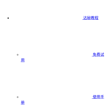
达秘教程
免费试
用
使用手
册