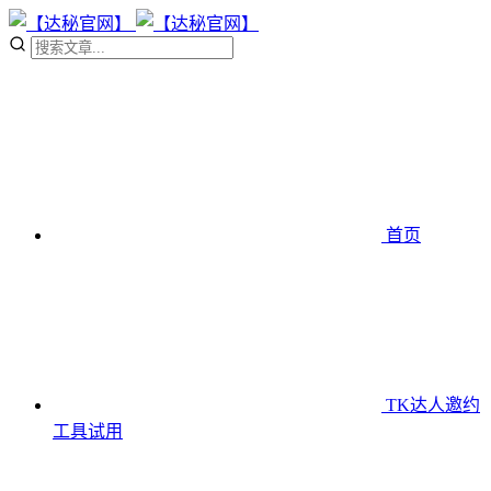
首页
TK达人邀约
工具
试用