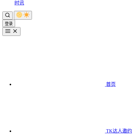
时讯
登录
首页
TK达人邀约