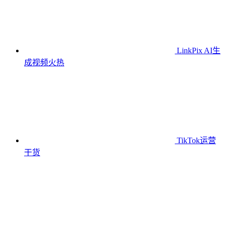
LinkPix AI生
成视频
火热
TikTok运营
干货