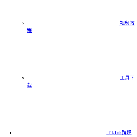
视频教
程
工具下
载
TikTok跨境