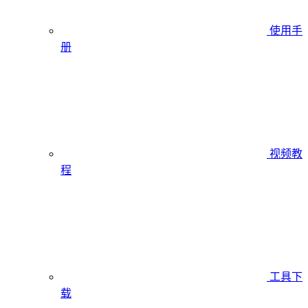
使用手
册
视频教
程
工具下
载