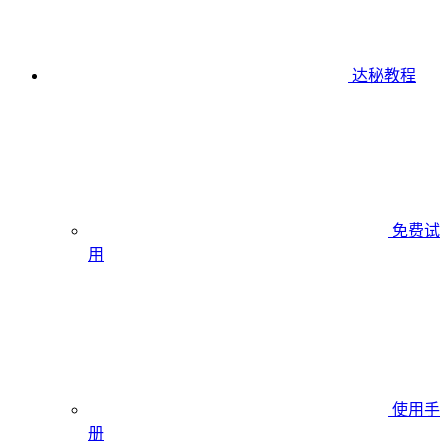
达秘教程
免费试
用
使用手
册