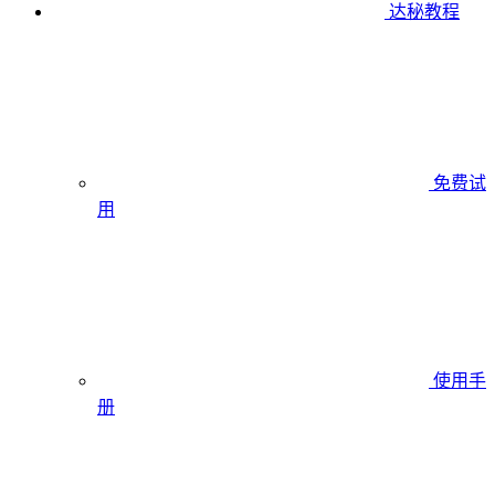
达秘教程
免费试
用
使用手
册