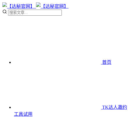
首页
TK达人邀约
工具
试用