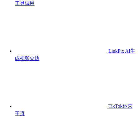
工具
试用
LinkPix AI生
成视频
火热
TikTok运营
干货