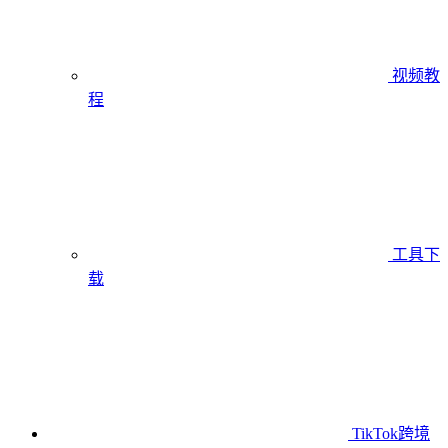
视频教
程
工具下
载
TikTok跨境