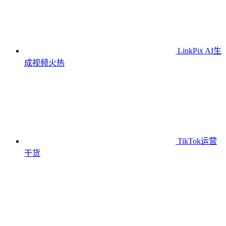
LinkPix AI生
成视频
火热
TikTok运营
干货