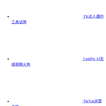
TK达人邀约
工具
试用
LinkPix AI生
成视频
火热
TikTok运营