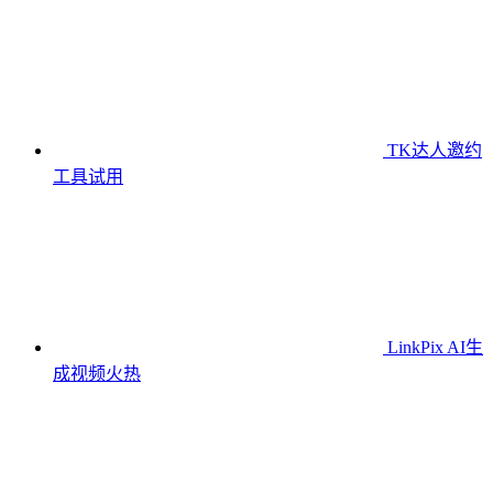
TK达人邀约
工具
试用
LinkPix AI生
成视频
火热