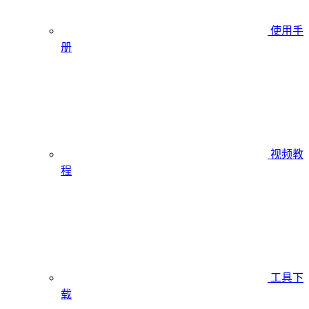
使用手
册
视频教
程
工具下
载