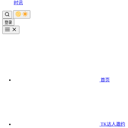
时讯
登录
首页
TK达人邀约