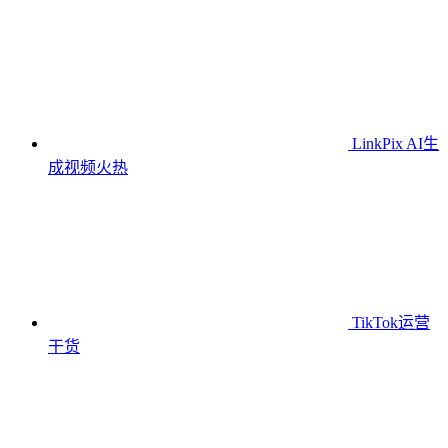
LinkPix AI生
成视频
火热
TikTok运营
干货