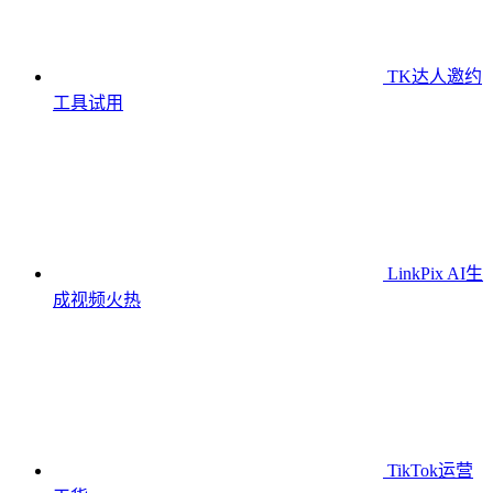
TK达人邀约
工具
试用
LinkPix AI生
成视频
火热
TikTok运营