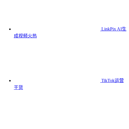
LinkPix AI生
成视频
火热
TikTok运营
干货