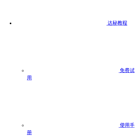
达秘教程
免费试
用
使用手
册