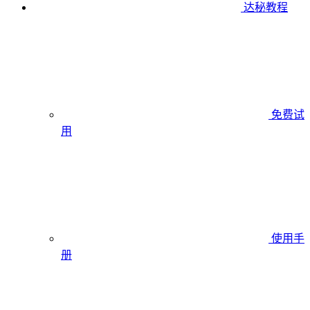
达秘教程
免费试
用
使用手
册