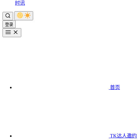
时讯
登录
首页
TK达人邀约