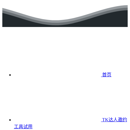
首页
TK达人邀约
工具
试用