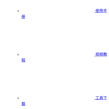
使用手
册
视频教
程
工具下
载