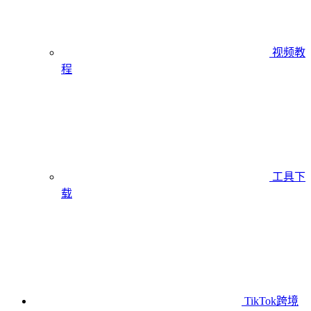
视频教
程
工具下
载
TikTok跨境