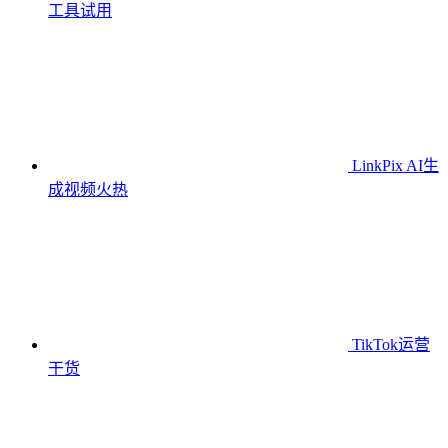
工具
试用
LinkPix AI生
成视频
火热
TikTok运营
干货