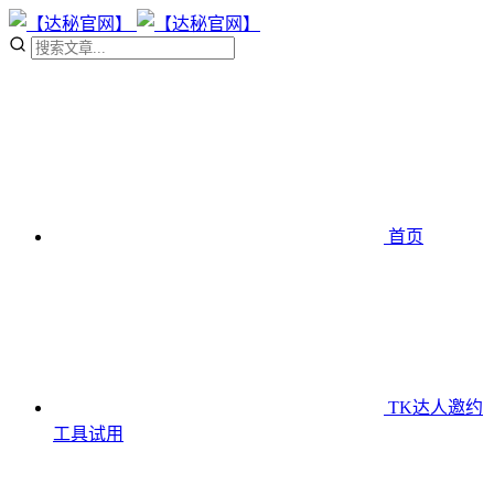
首页
TK达人邀约
工具
试用