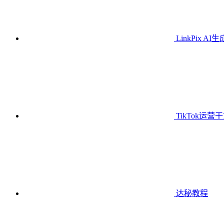
LinkPix AI
TikTok运营
达秘教程