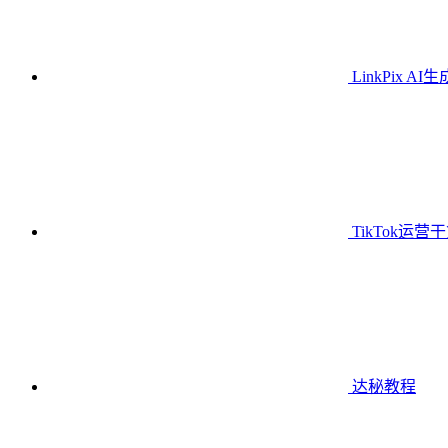
LinkPix AI
TikTok运营
达秘教程