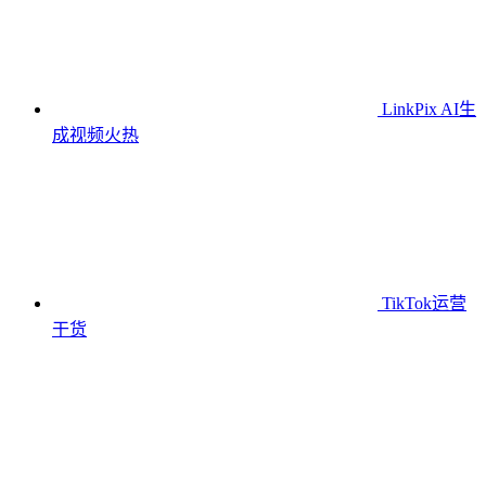
LinkPix AI生
成视频
火热
TikTok运营
干货