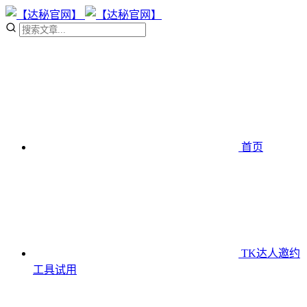
首页
TK达人邀约
工具
试用