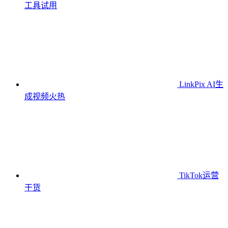
工具
试用
LinkPix AI生
成视频
火热
TikTok运营
干货