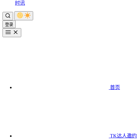
时讯
登录
首页
TK达人邀约