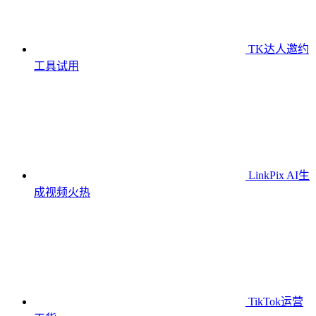
TK达人邀约
工具
试用
LinkPix AI生
成视频
火热
TikTok运营