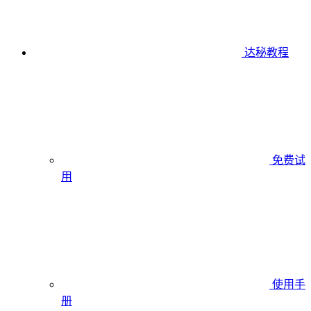
达秘教程
免费试
用
使用手
册