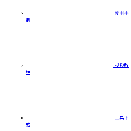
使用手
册
视频教
程
工具下
载