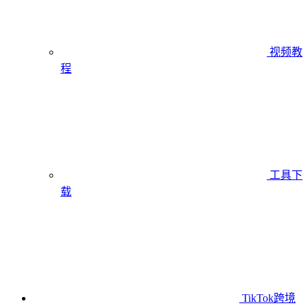
视频教
程
工具下
载
TikTok跨境