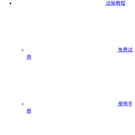
达秘教程
免费试
用
使用手
册