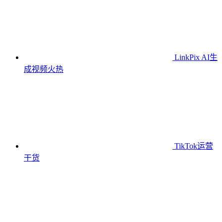
LinkPix AI生
成视频
火热
TikTok运营
干货