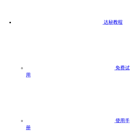
达秘教程
免费试
用
使用手
册