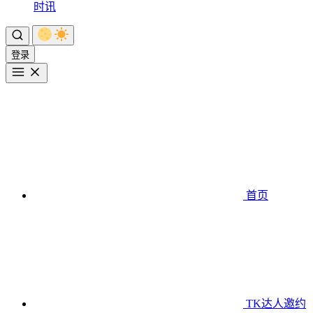
时讯
登录
首页
TK达人邀约