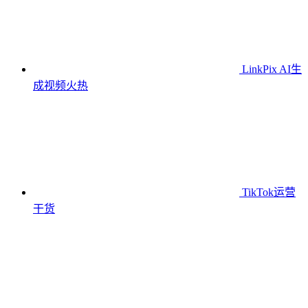
LinkPix AI生
成视频
火热
TikTok运营
干货