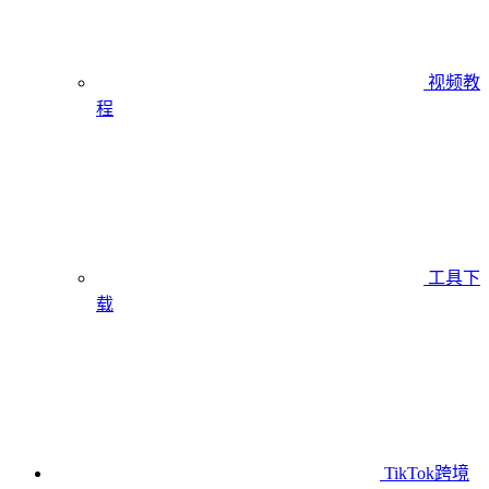
视频教
程
工具下
载
TikTok跨境