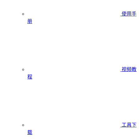
使用手
册
视频教
程
工具下
载