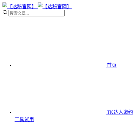
首页
TK达人邀约
工具
试用