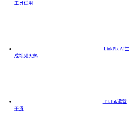
工具
试用
LinkPix AI生
成视频
火热
TikTok运营
干货