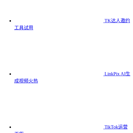
TK达人邀约
工具
试用
LinkPix AI生
成视频
火热
TikTok运营