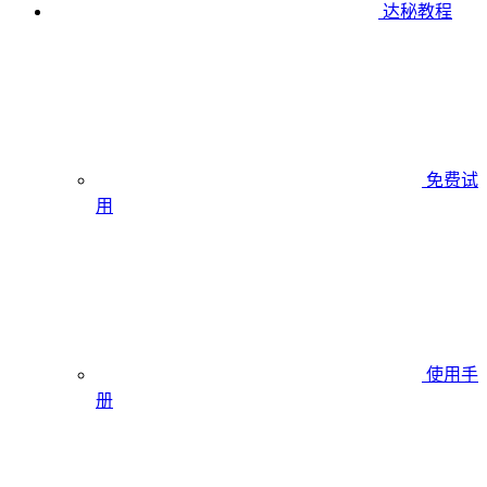
达秘教程
免费试
用
使用手
册