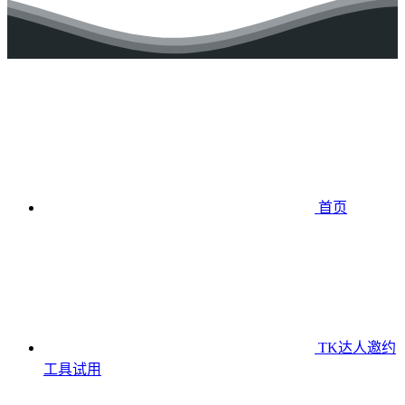
首页
TK达人邀约
工具
试用