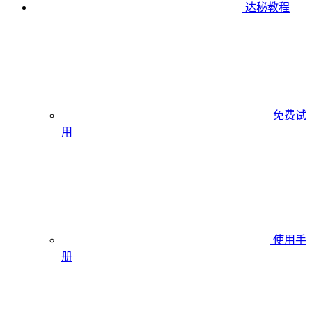
达秘教程
免费试
用
使用手
册