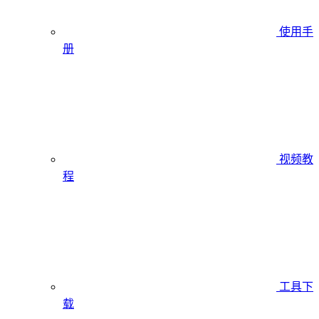
使用手
册
视频教
程
工具下
载