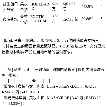
3.90
Rp13.57
益生菌口
美妆
HOBEBAR-
-44.68%
4
ID
万
亿
腔喷雾
个护
3.59
美妆
EXOTIC
-30.88%
5
女性香水
Rp7.18 亿
PARFUM
万
个护
TikTok 马来西亚站点，长筒袜以 6.42 万件的销量占据榜首，
与排名第二的唇膏销量差距明显。方头巾连续上榜，充分显示
出穆斯林时尚产品在当地市场的强劲需求。
| 商品 | 品类 | 小店 | 一周销量 | 周期内销售额 | 周期内销量增长
率 | 排名 |
| --- | --- | --- | --- | ---� | --- | --- |
| 长筒袜 | 女装与女士内衣 | Luna women's clothing | 6.42 万 |
RM6.09 万 | -42.18% | 1 |
| 哑光液体唇膏 | 美妆个护 | MAZAVILLE | 3.49 万 | RM33.20
万 | 24.53% | 2 |