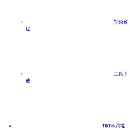
视频教
程
工具下
载
TikTok跨境