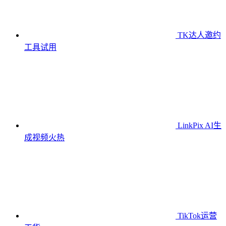
TK达人邀约
工具
试用
LinkPix AI生
成视频
火热
TikTok运营