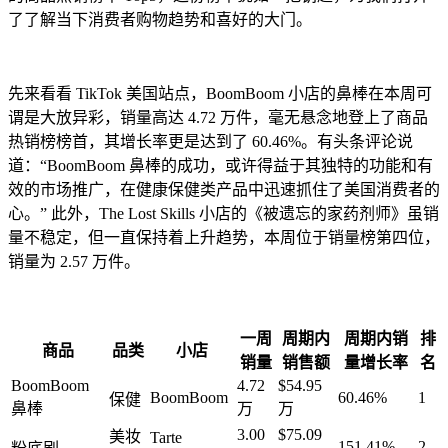
了了解当下消费者购物趋势和喜好的大门。
先来看看 TikTok 美国站点，BoomBoom 小店的鼻棒在本周可
谓是大放异彩，销量高达 4.72 万件，毫无悬念地登上了商品
热销榜榜首，其增长率更是达到了 60.46%。有头条评论说
道：“BoomBoom 鼻棒的成功，或许得益于其独特的功能和有
效的市场推广，在健康保健类产品中迅速抓住了美国消费者的
心。” 此外，The Lost Skills 小店的《被遗忘的家药剂师》虽销
量不稳定，但一直保持着上升趋势，本周位于销量榜第四位，
销量为 2.57 万件。
一周
周期内
周期内销
排
商品
品类
小店
销量
销售额
量增长率
名
BoomBoom
4.72
$54.95
BoomBoom
60.46%
1
保健
鼻棒
万
万
3.00
$75.09
美妆
Tarte
151.41%
2