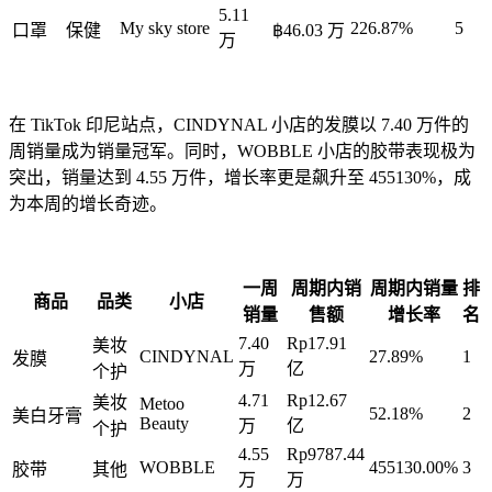
5.11
My sky store
226.87%
5
口罩
保健
฿46.03 万
万
在 TikTok 印尼站点，CINDYNAL 小店的发膜以 7.40 万件的
周销量成为销量冠军。同时，WOBBLE 小店的胶带表现极为
突出，销量达到 4.55 万件，增长率更是飙升至 455130%，成
为本周的增长奇迹。
一周
周期内销
周期内销量
排
商品
品类
小店
销量
售额
增长率
名
7.40
Rp17.91
美妆
CINDYNAL
27.89%
1
发膜
万
亿
个护
4.71
Rp12.67
美妆
Metoo
52.18%
2
美白牙膏
Beauty
万
亿
个护
4.55
Rp9787.44
WOBBLE
455130.00%
3
胶带
其他
万
万