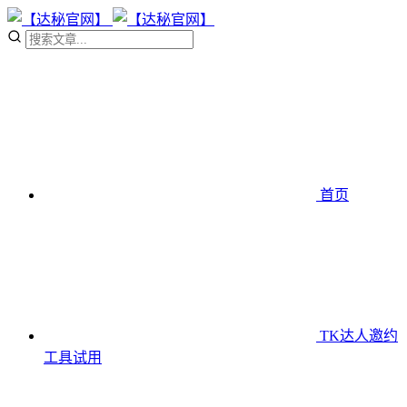
首页
TK达人邀约
工具
试用