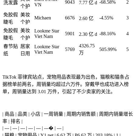
9043
-68.58%
2
洗发露
7.77 亿 d
VN
个护
免胶假
美妆
Michaen
6676
-4.55%
3
2.60 亿
睫毛
个护
免胶假
美妆
Lookme Star
5901
-88.16%
4
2.30 亿 d
Viet Nam
睫毛
个护
4326.75
春节贴
居家
Lookme Star
5769
505.99%
5
Viet Nam
万
纸
日用
TikTok 菲律宾站点，宠物用品表现最为出色，猫粮和猫条占
据榜单前两名，周销量均超过六万件。穿戴甲也成功进入榜
单，周销量达到 3.01 万件，引起了不少卖家的关注。
| 商品 | 品类 | 小店 | 一周销量 | 周期内销售额 | 周期内销量增长
率 | 排名 |
| --- | --- | --- | --- | --- | ---� | --- |
| 猫粮 | 宠物用品 | Y1 pet | 6.62 万 | P6.62 万 | 203.18% | 1 |