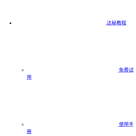
达秘教程
免费试
用
使用手
册