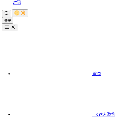
时讯
登录
首页
TK达人邀约