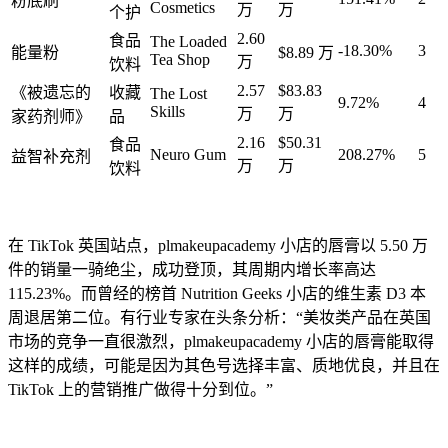
粉底刷
Cosmetics
万
万
个护
2.60
食品
The Loaded
-18.30%
3
能量粉
$8.89 万
Tea Shop
万
饮料
2.57
$83.83
《被遗忘的
收藏
The Lost
9.72%
4
Skills
万
万
家药剂师》
品
2.16
$50.31
食品
Neuro Gum
208.27%
5
益智补充剂
万
万
饮料
在 TikTok 英国站点，plmakeupacademy 小店的唇膏以 5.50 万
件的销量一骑绝尘，成功登顶，其周期内增长率高达
115.23%。而曾经的榜首 Nutrition Geeks 小店的维生素 D3 本
周退居第二位。有行业专家在头条分析：“美妆类产品在英国
市场的竞争一直很激烈，plmakeupacademy 小店的唇膏能取得
这样的成绩，可能是因为其色号选择丰富、质地优良，并且在
TikTok 上的营销推广做得十分到位。”