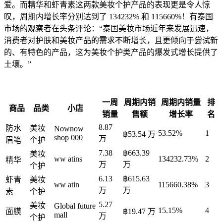
爱。而精华和虾青素这两款美妆个护产品的表现更是令人惊
叹，周期内增长率分别达到了 134232% 和 115660%！有泰国
市场的观察者在头条评论：“泰国美妆市场近年来发展迅速，
消费者对护肤和美妆产品的需求不断增长，且更倾向于尝试新
的、有特色的产品，这为美妆个护类产品的爆发式增长提供了
土壤。”
一周
周期内销
周期内销量
排
商品
品类
小店
销量
售额
增长率
名
8.87
防水
美妆
Nownow
53.52%
1
฿53.54 万
shop 000
万
眉笔
个护
7.38
฿663.39
美妆
ww atins
134232.73%
2
精华
万
万
个护
6.13
฿615.63
虾青
美妆
ww atin
115660.38%
3
万
万
素
个护
5.27
美妆
Global future
15.15%
4
面膜
฿19.47 万
mall
万
个护