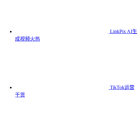
LinkPix AI生
成视频
火热
TikTok运营
干货