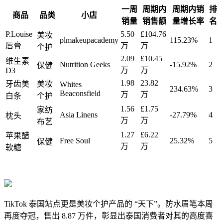
一周
周期内
周期内销
排
商品
品类
小店
销量
销售额
量增长率
名
P.Louise
5.50
£104.76
美妆
plmakeupacademy
115.23%
1
唇膏
万
万
个护
2.09
£10.45
维生素
Nutrition Geeks
-15.92%
2
保健
万
万
D3
1.98
23.82
牙齿美
美妆
Whites
234.63%
3
Beaconsfield
万
万
白条
个护
1.56
£1.75
家纺
Asia Linens
-27.79%
4
枕头
万
万
布艺
1.27
£6.22
苹果醋
Free Soul
25.32%
5
保健
万
万
软糖
TikTok 泰国站点更是美妆个护产品的 “天下”。防水眉笔本周
再度夺冠，售出 8.87 万件，彰显出泰国消费者对其的高度喜