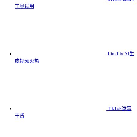
工具
试用
LinkPix AI生
成视频
火热
TikTok运营
干货