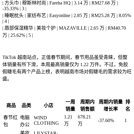
| 方头巾 | 穆斯林时尚 | Fareha HQ | 3.14 万 | RM27.68 万 |
-35.33% | 3 |
| 睡眠枕头 | 家纺布艺 | Easyonline | 2.85 万 | RM25.28 万 | 8.05%
| 4 |
| 唇部保湿精华 | 美妆个护 | MAZAVILLE | 2.65 万 | RM40.70
万 | 25.62% | 5 |
TikTok 越南站点，正值春节期间，春节用品虽受青睐，但整
体销量有所下滑，本周最高销量仅为 1.22 万件。不过，免胶
假睫毛有两个产品上榜，表明越南市场对假睫毛的需求较为旺
盛。
一周
周期内
周期内销量
排
商品
品类
小店
销量
销售额
增长率
名
1.21
678.21
春节红
电脑
WIND
-37.60%
1
CLOTHING
万
万
包
办公
美妆
LILYSTAR-