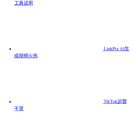
工具
试用
LinkPix AI生
成视频
火热
TikTok运营
干货