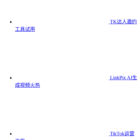
TK达人邀约
工具
试用
LinkPix AI生
成视频
火热
TikTok运营