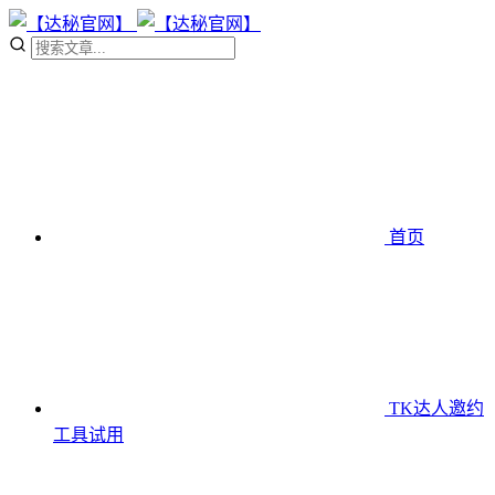
首页
TK达人邀约
工具
试用