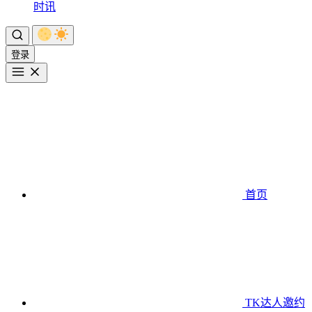
时讯
登录
首页
TK达人邀约