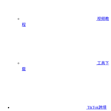
视频教
程
工具下
载
TikTok跨境