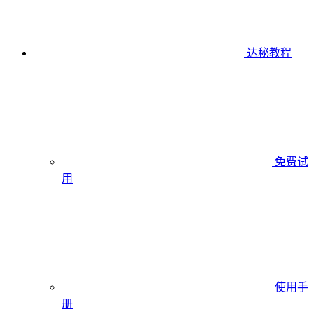
达秘教程
免费试
用
使用手
册