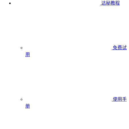
达秘教程
免费试
用
使用手
册