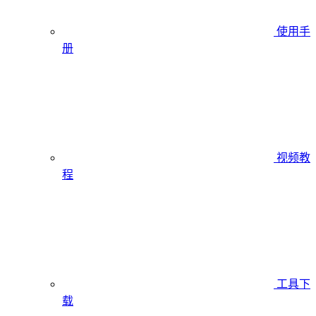
使用手
册
视频教
程
工具下
载