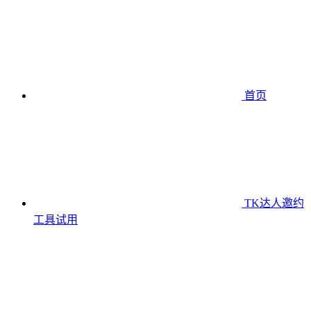
首页
TK达人邀约
工具
试用