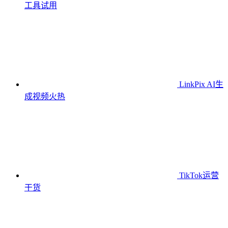
工具
试用
LinkPix AI生
成视频
火热
TikTok运营
干货