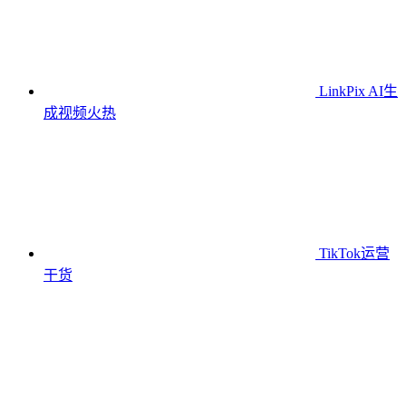
LinkPix AI生
成视频
火热
TikTok运营
干货