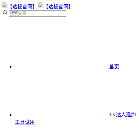
首页
TK达人邀约
工具
试用