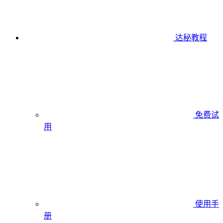
达秘教程
免费试
用
使用手
册