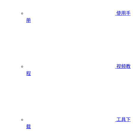
使用手
册
视频教
程
工具下
载