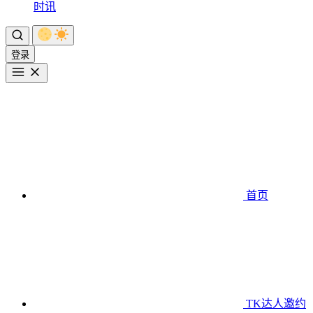
时讯
登录
首页
TK达人邀约