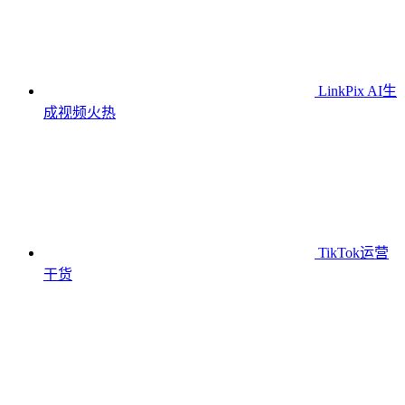
LinkPix AI生
成视频
火热
TikTok运营
干货