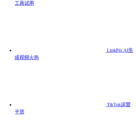
工具
试用
LinkPix AI生
成视频
火热
TikTok运营
干货