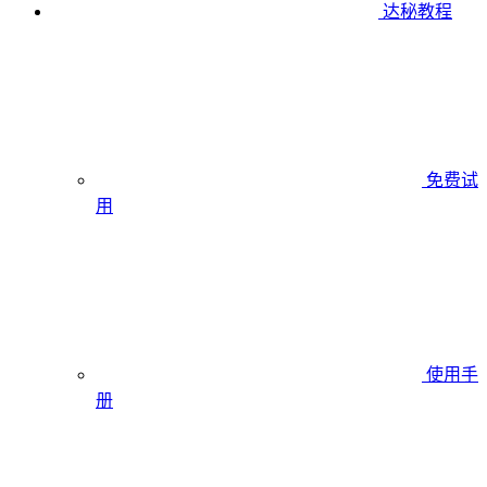
达秘教程
免费试
用
使用手
册