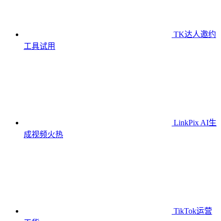
TK达人邀约
工具
试用
LinkPix AI生
成视频
火热
TikTok运营