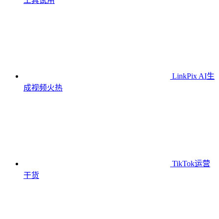
工具
试用
LinkPix AI生
成视频
火热
TikTok运营
干货