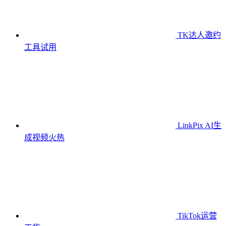
TK达人邀约
工具
试用
LinkPix AI生
成视频
火热
TikTok运营