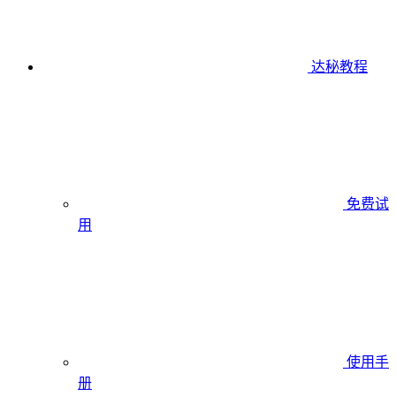
达秘教程
免费试
用
使用手
册