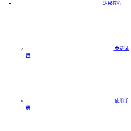
达秘教程
免费试
用
使用手
册