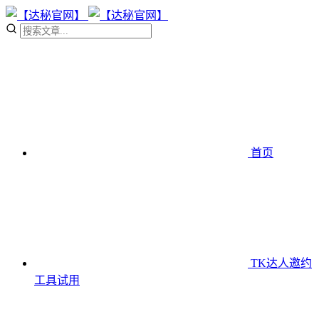
首页
TK达人邀约
工具
试用