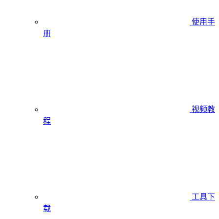
使用手
册
视频教
程
工具下
载