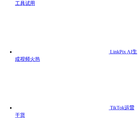
工具
试用
LinkPix AI生
成视频
火热
TikTok运营
干货