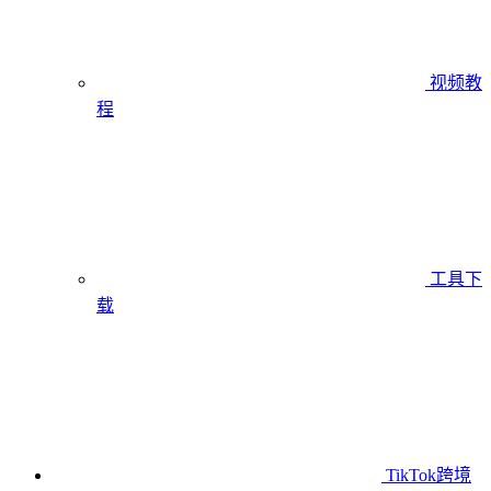
视频教
程
工具下
载
TikTok跨境