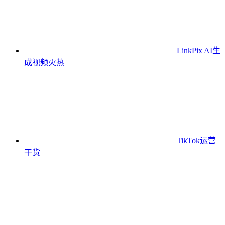
LinkPix AI生
成视频
火热
TikTok运营
干货