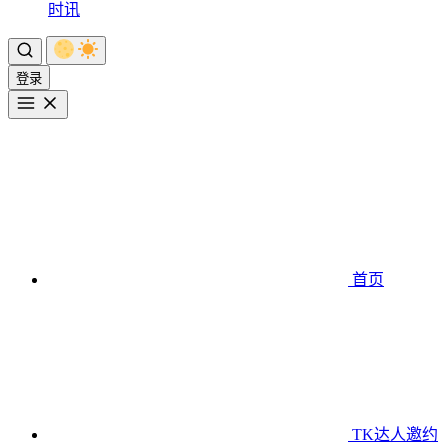
时讯
登录
首页
TK达人邀约