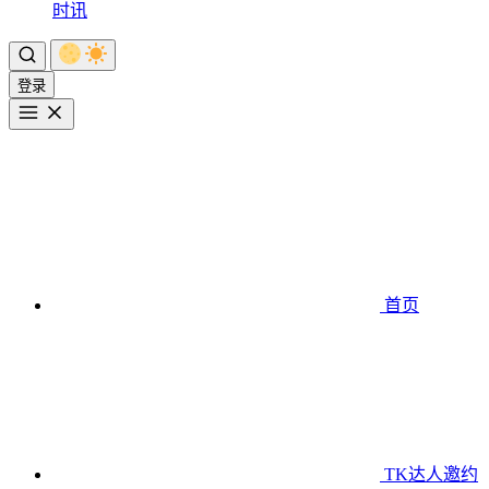
时讯
登录
首页
TK达人邀约