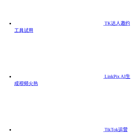
TK达人邀约
工具
试用
LinkPix AI生
成视频
火热
TikTok运营