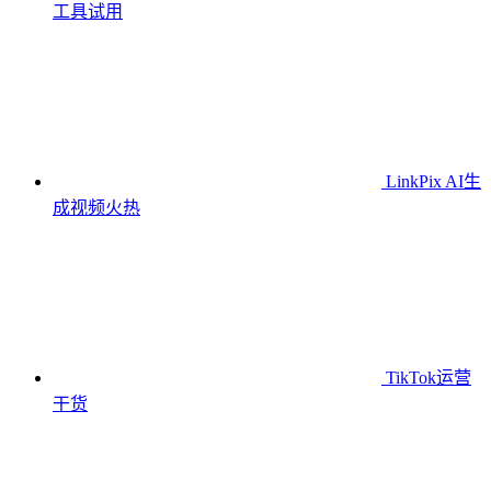
工具
试用
LinkPix AI生
成视频
火热
TikTok运营
干货