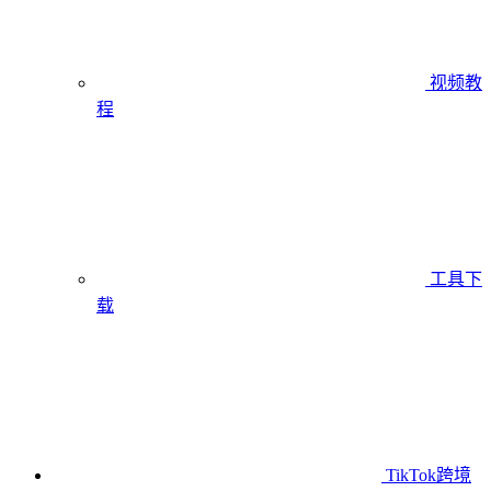
视频教
程
工具下
载
TikTok跨境