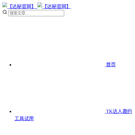
首页
TK达人邀约
工具
试用