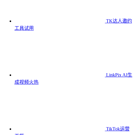
TK达人邀约
工具
试用
LinkPix AI生
成视频
火热
TikTok运营