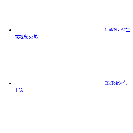
LinkPix AI生
成视频
火热
TikTok运营
干货