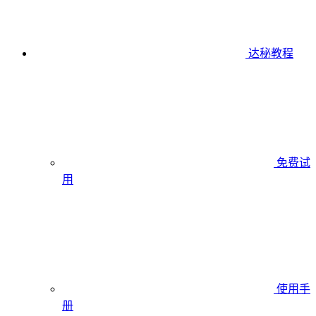
达秘教程
免费试
用
使用手
册