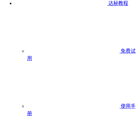
达秘教程
免费试
用
使用手
册