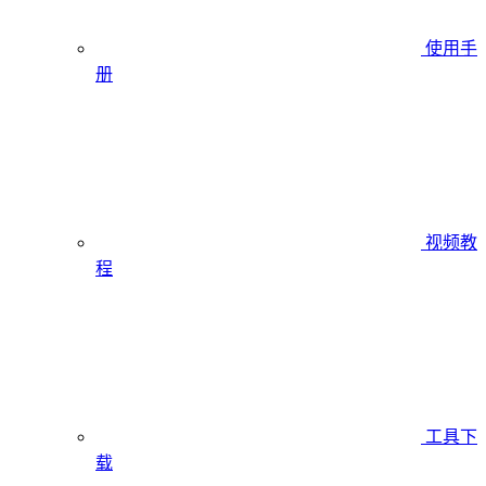
使用手
册
视频教
程
工具下
载