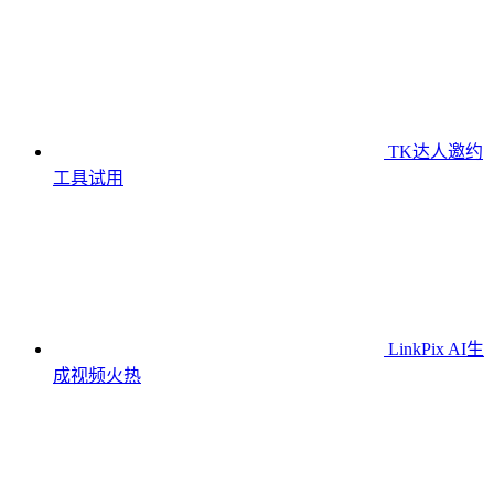
TK达人邀约
工具
试用
LinkPix AI生
成视频
火热