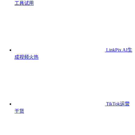
工具
试用
LinkPix AI生
成视频
火热
TikTok运营
干货