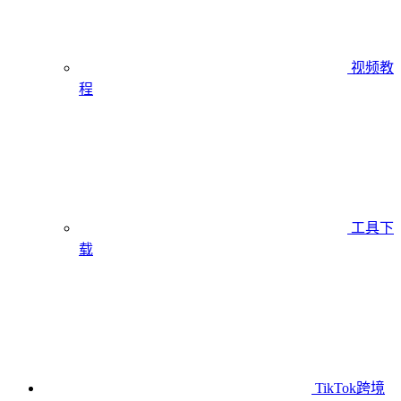
视频教
程
工具下
载
TikTok跨境