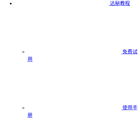
达秘教程
免费试
用
使用手
册