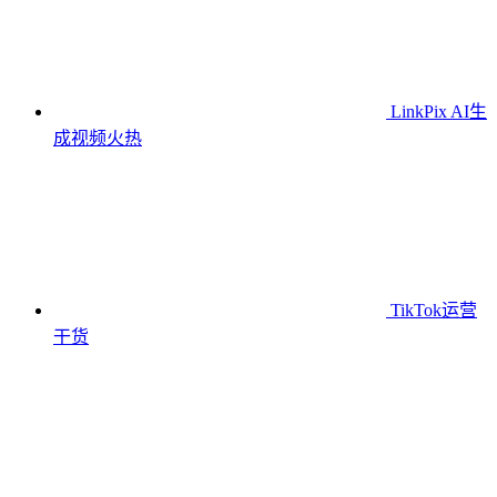
LinkPix AI生
成视频
火热
TikTok运营
干货