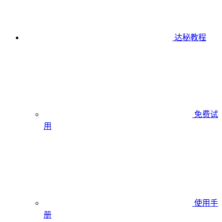
达秘教程
免费试
用
使用手
册