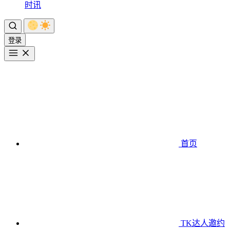
时讯
登录
首页
TK达人邀约