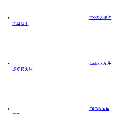
TK达人邀约
工具
试用
LinkPix AI生
成视频
火热
TikTok运营