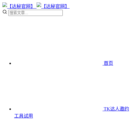
首页
TK达人邀约
工具
试用