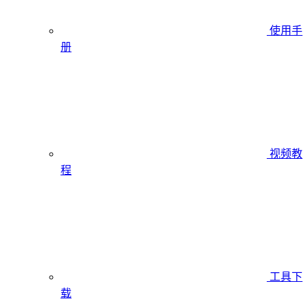
使用手
册
视频教
程
工具下
载