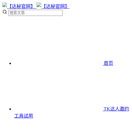
首页
TK达人邀约
工具
试用