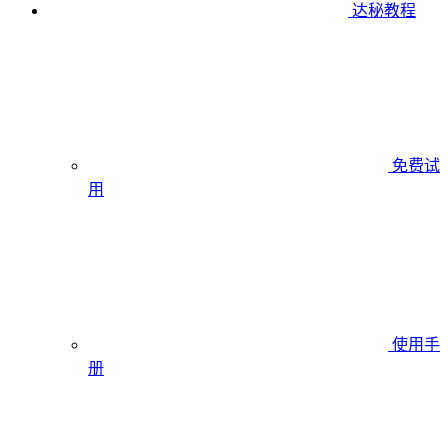
达秘教程
免费试
用
使用手
册