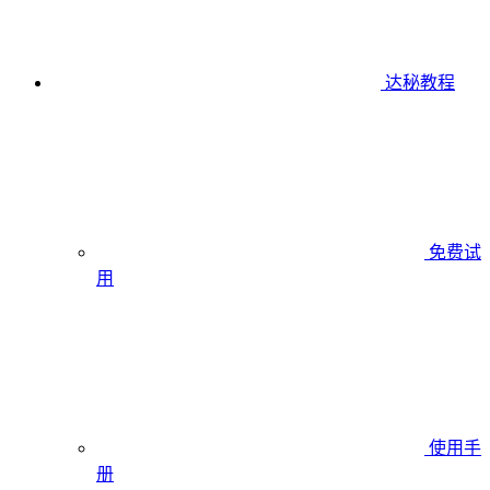
达秘教程
免费试
用
使用手
册