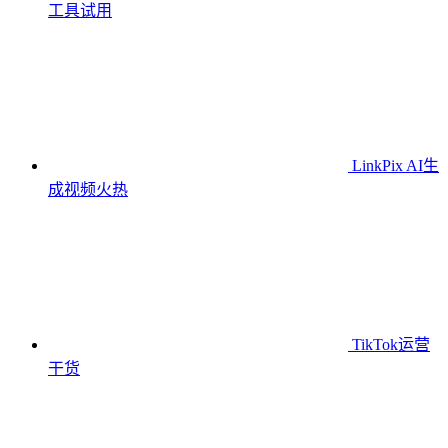
工具
试用
LinkPix AI生
成视频
火热
TikTok运营
干货