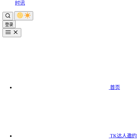
时讯
登录
首页
TK达人邀约