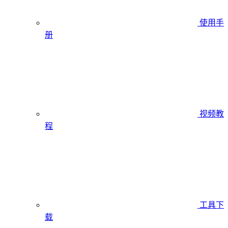
使用手
册
视频教
程
工具下
载