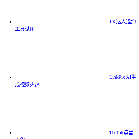
TK达人邀约
工具
试用
LinkPix AI生
成视频
火热
TikTok运营