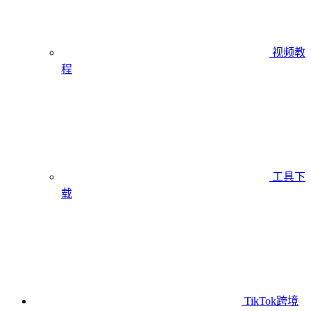
视频教
程
工具下
载
TikTok跨境