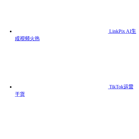
LinkPix AI生
成视频
火热
TikTok运营
干货