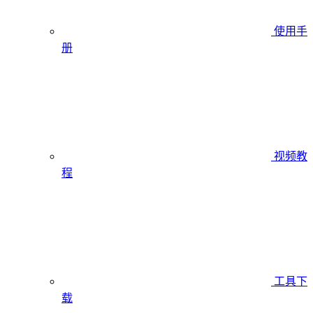
使用手
册
视频教
程
工具下
载