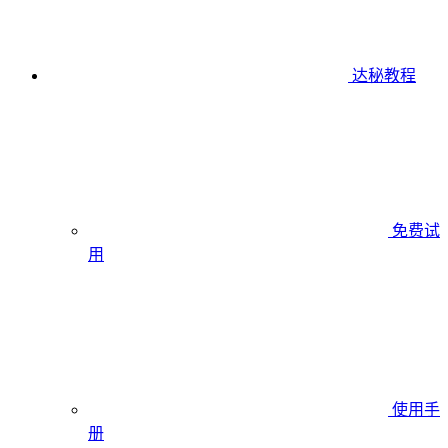
达秘教程
免费试
用
使用手
册