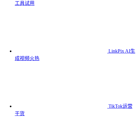
工具
试用
LinkPix AI生
成视频
火热
TikTok运营
干货