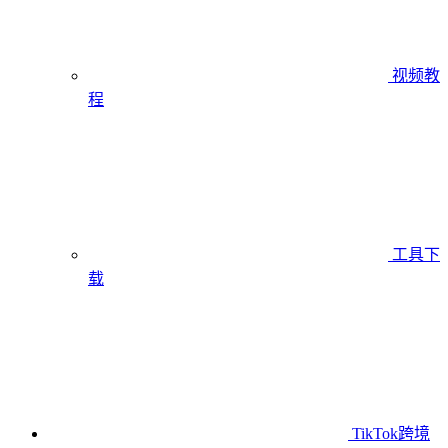
视频教
程
工具下
载
TikTok跨境