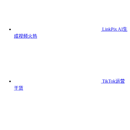
LinkPix AI生
成视频
火热
TikTok运营
干货