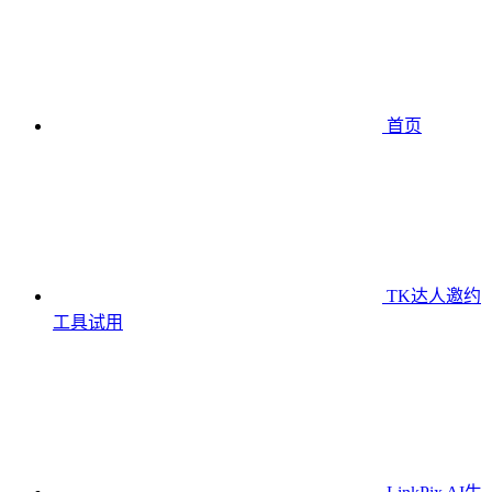
首页
TK达人邀约
工具
试用