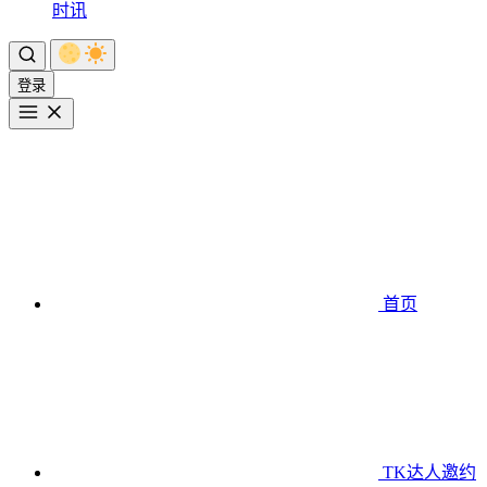
时讯
登录
首页
TK达人邀约