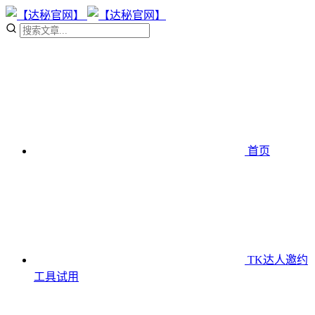
首页
TK达人邀约
工具
试用