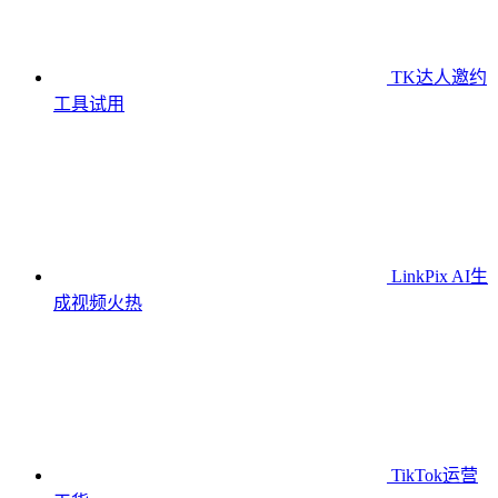
TK达人邀约
工具
试用
LinkPix AI生
成视频
火热
TikTok运营