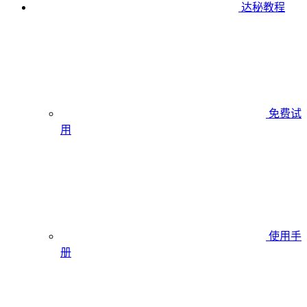
达秘教程
免费试
用
使用手
册