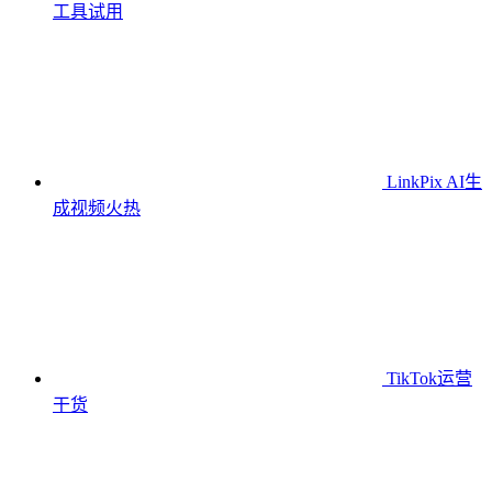
工具
试用
LinkPix AI生
成视频
火热
TikTok运营
干货