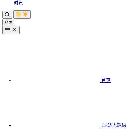
时讯
登录
首页
TK达人邀约