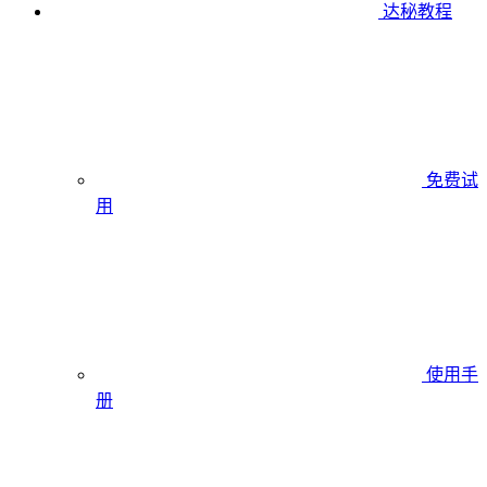
达秘教程
免费试
用
使用手
册