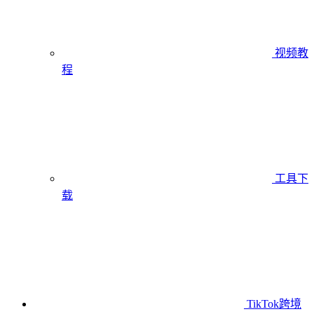
视频教
程
工具下
载
TikTok跨境