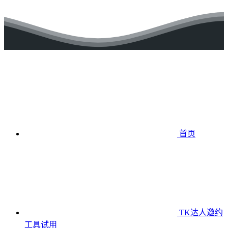
首页
TK达人邀约
工具
试用