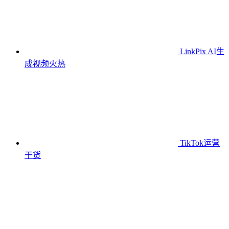
LinkPix AI生
成视频
火热
TikTok运营
干货