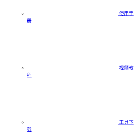
使用手
册
视频教
程
工具下
载