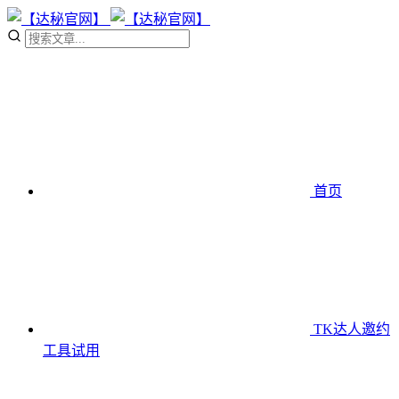
首页
TK达人邀约
工具
试用