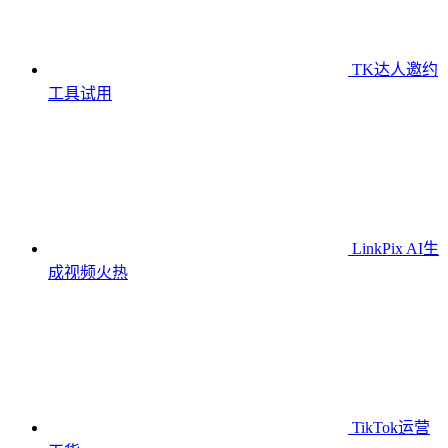
TK达人邀约
工具
试用
LinkPix AI生
成视频
火热
TikTok运营