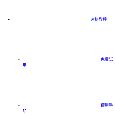
达秘教程
免费试
用
使用手
册