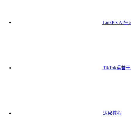
LinkPix AI
TikTok运营
达秘教程