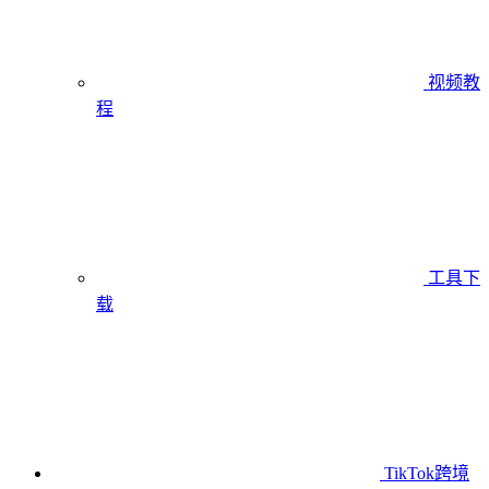
视频教
程
工具下
载
TikTok跨境