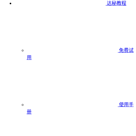
达秘教程
免费试
用
使用手
册