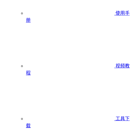
使用手
册
视频教
程
工具下
载