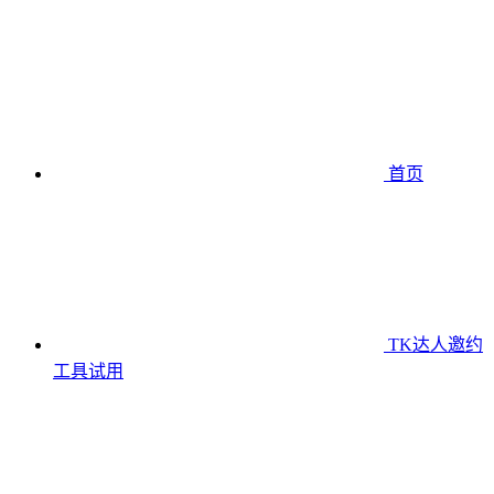
首页
TK达人邀约
工具
试用