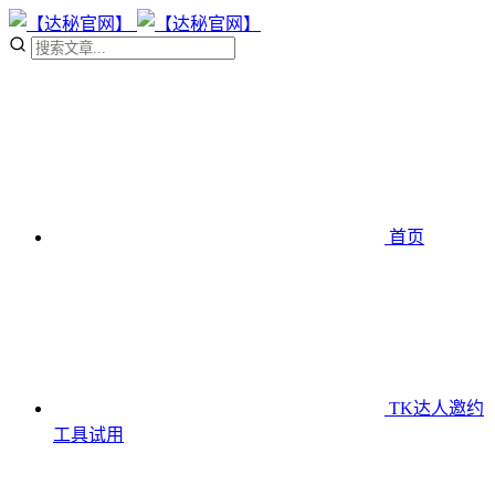
首页
TK达人邀约
工具
试用