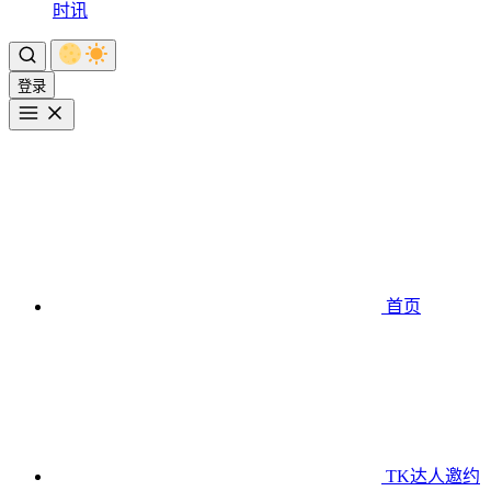
时讯
登录
首页
TK达人邀约