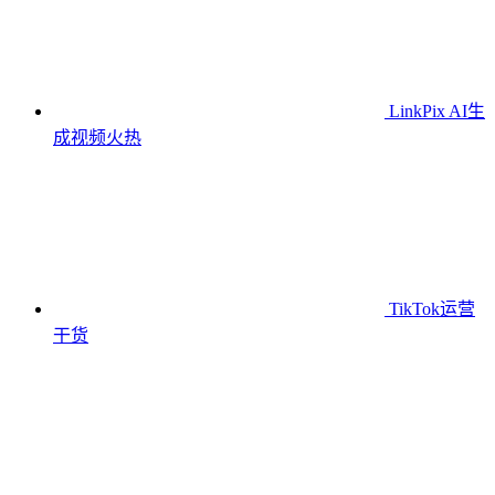
LinkPix AI生
成视频
火热
TikTok运营
干货