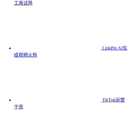
工具
试用
LinkPix AI生
成视频
火热
TikTok运营
干货