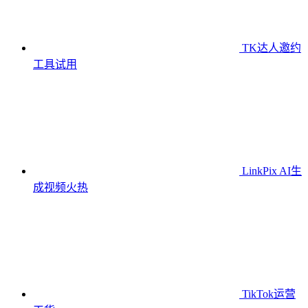
TK达人邀约
工具
试用
LinkPix AI生
成视频
火热
TikTok运营