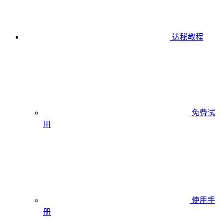
达秘教程
免费试
用
使用手
册