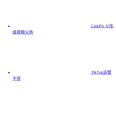
LinkPix AI生
成视频
火热
TikTok运营
干货