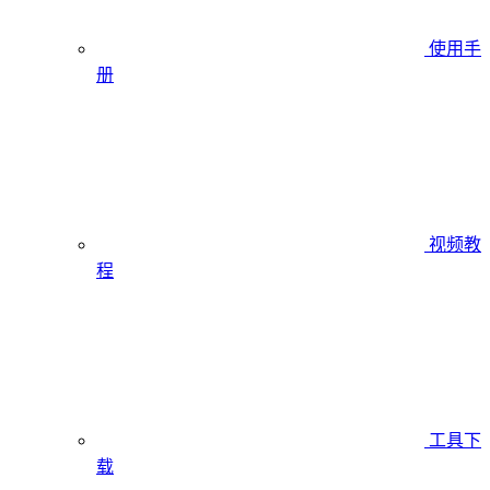
使用手
册
视频教
程
工具下
载