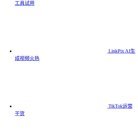
工具
试用
LinkPix AI生
成视频
火热
TikTok运营
干货