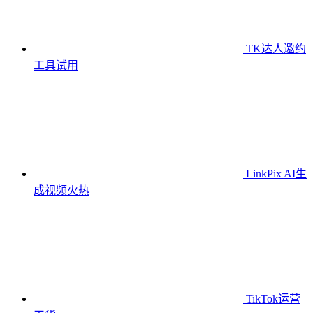
TK达人邀约
工具
试用
LinkPix AI生
成视频
火热
TikTok运营