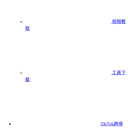
视频教
程
工具下
载
TikTok跨境