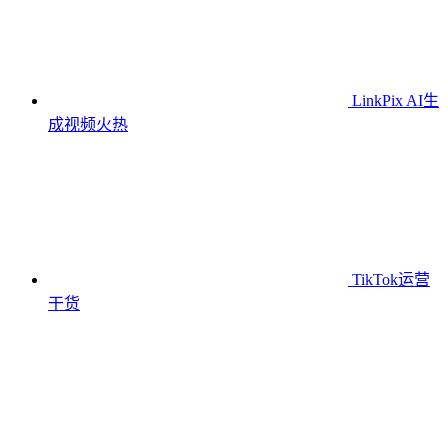
LinkPix AI生
成视频
火热
TikTok运营
干货