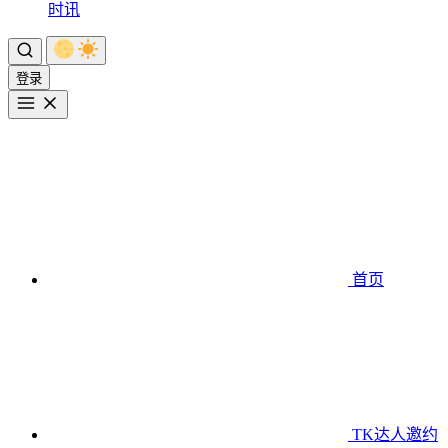
时讯
登录
首页
TK达人邀约