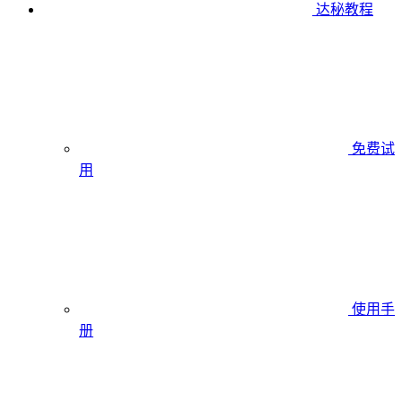
达秘教程
免费试
用
使用手
册