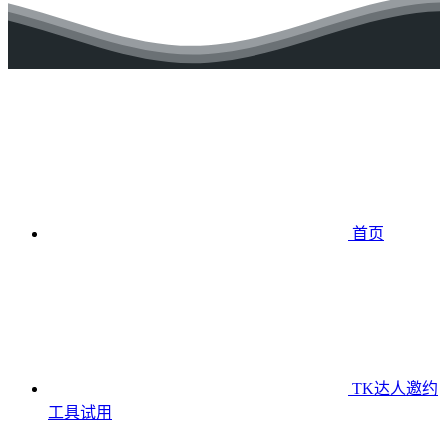
首页
TK达人邀约
工具
试用