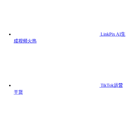
LinkPix AI生
成视频
火热
TikTok运营
干货