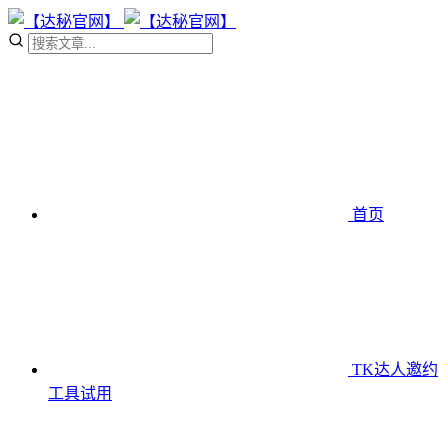
首页
TK达人邀约
工具
试用