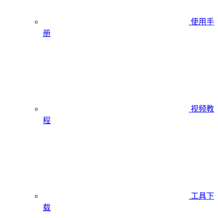
使用手
册
视频教
程
工具下
载