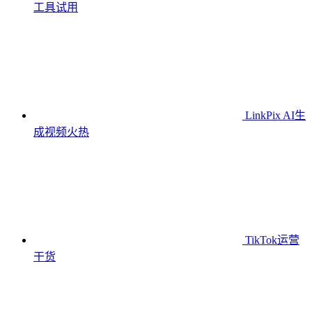
工具
试用
LinkPix AI生
成视频
火热
TikTok运营
干货