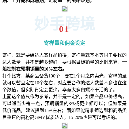
期、上升期和成熟期
，定制适当的战略规划。
妙手跨境
01
寄样量和佣金设定
寄样，就是要给达人寄样品拍摄，寄样量就基本等同于要找的
达人数量，并不是越多越好，要根据目标销量的比例来算，
一
般控制在预期销量的10%左右。
打个比方，某商品备货100个，要在1个月之内卖光，寄样的量
就可以暂且定在10个左右，对应要合作的达人数差不多也在这
个数值，但实际肯定会更少，毕竟太多白嫖不干活的了。
上面这个值只作为参考，并不是一定的，如果产品单价很高，
可以适当少寄一点，预期销量的8%或更少都可以；但如果是
低价商品，建议提到15%左右；而如果能精准筛选到和商品类
目垂直的高粉高GMV优质达人，15-20%也是可以考虑的。