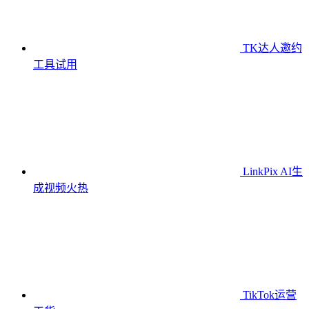
TK达人邀约
工具
试用
LinkPix AI生
成视频
火热
TikTok运营