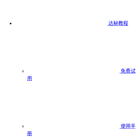
达秘教程
免费试
用
使用手
册