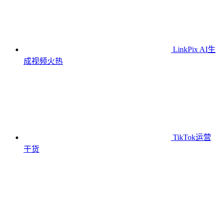
LinkPix AI生
成视频
火热
TikTok运营
干货