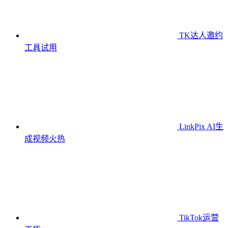
TK达人邀约
工具
试用
LinkPix AI生
成视频
火热
TikTok运营