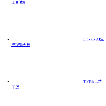
工具
试用
LinkPix AI生
成视频
火热
TikTok运营
干货