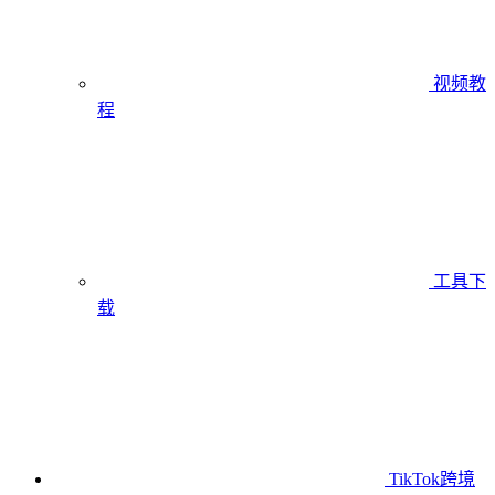
视频教
程
工具下
载
TikTok跨境