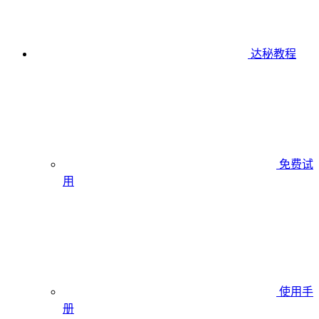
达秘教程
免费试
用
使用手
册