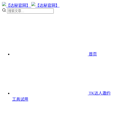
首页
TK达人邀约
工具
试用