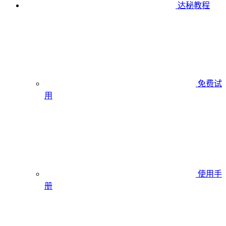
达秘教程
免费试
用
使用手
册