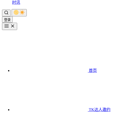
时讯
登录
首页
TK达人邀约