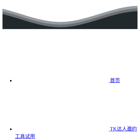
首页
TK达人邀约
工具
试用