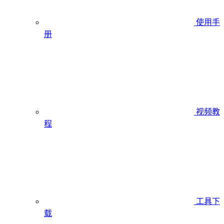
使用手
册
视频教
程
工具下
载