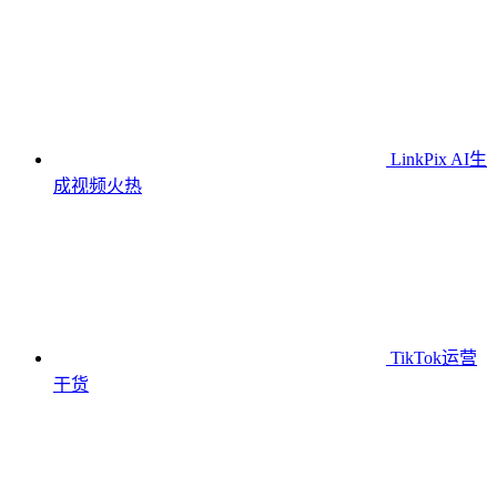
LinkPix AI生
成视频
火热
TikTok运营
干货