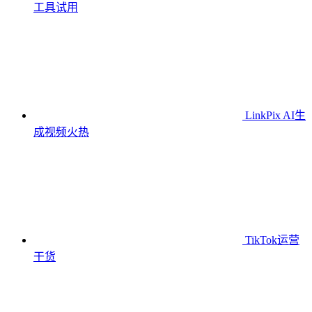
工具
试用
LinkPix AI生
成视频
火热
TikTok运营
干货