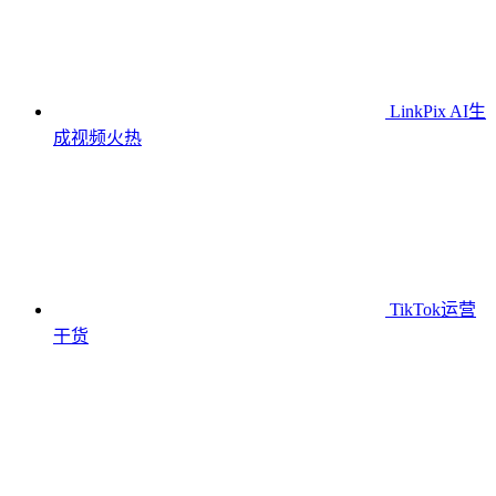
LinkPix AI生
成视频
火热
TikTok运营
干货