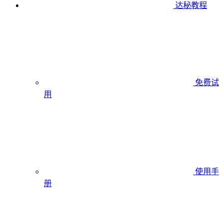
达秘教程
免费试
用
使用手
册