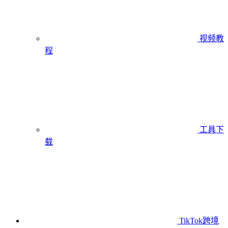
视频教
程
工具下
载
TikTok跨境