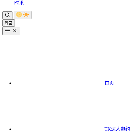
时讯
登录
首页
TK达人邀约