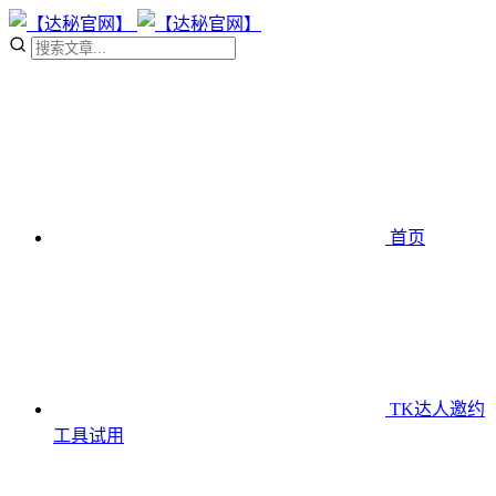
首页
TK达人邀约
工具
试用