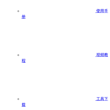
使用手
册
视频教
程
工具下
载