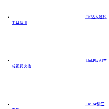
TK达人邀约
工具
试用
LinkPix AI生
成视频
火热
TikTok运营