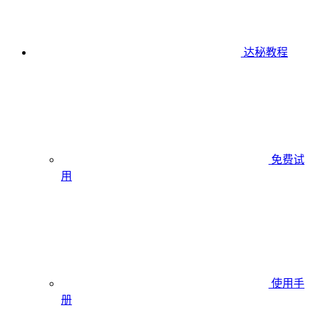
达秘教程
免费试
用
使用手
册