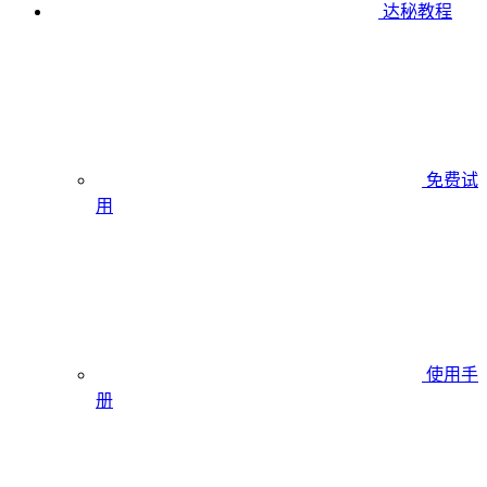
达秘教程
免费试
用
使用手
册