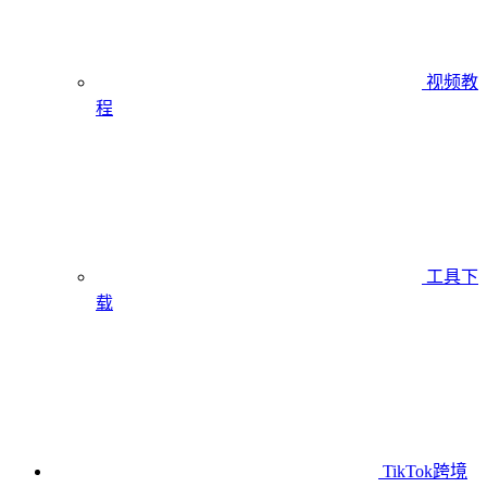
视频教
程
工具下
载
TikTok跨境