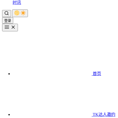
时讯
登录
首页
TK达人邀约