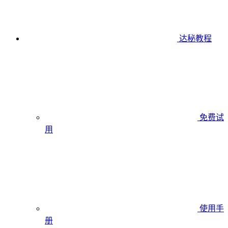
达秘教程
免费试
用
使用手
册