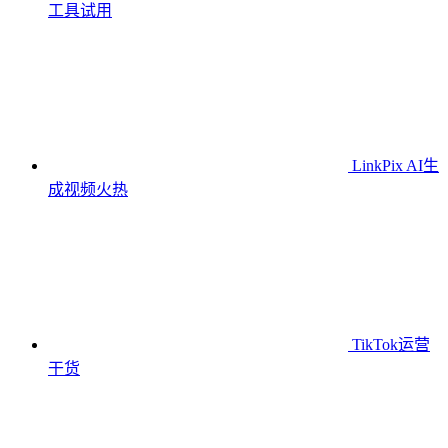
工具
试用
LinkPix AI生
成视频
火热
TikTok运营
干货