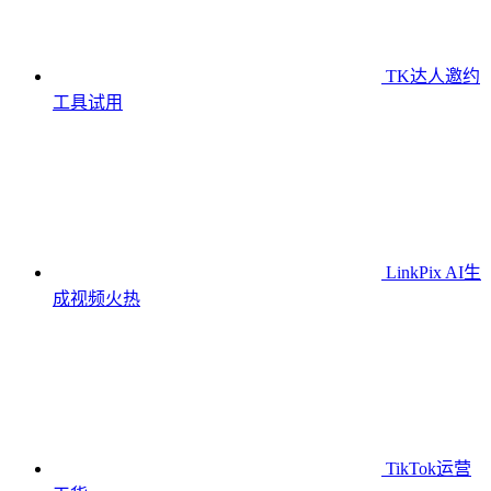
TK达人邀约
工具
试用
LinkPix AI生
成视频
火热
TikTok运营