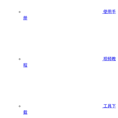
使用手
册
视频教
程
工具下
载