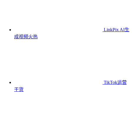
LinkPix AI生
成视频
火热
TikTok运营
干货