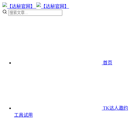
首页
TK达人邀约
工具
试用