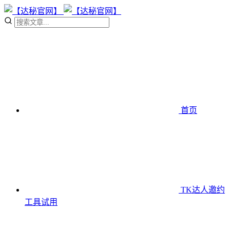
首页
TK达人邀约
工具
试用