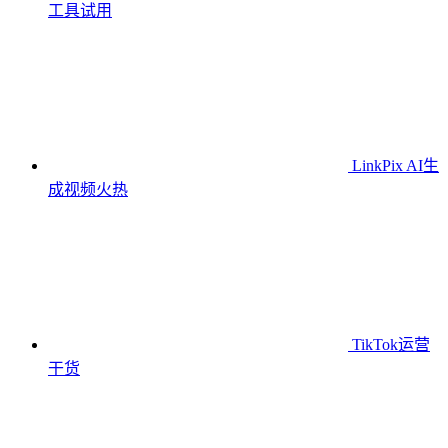
工具
试用
LinkPix AI生
成视频
火热
TikTok运营
干货