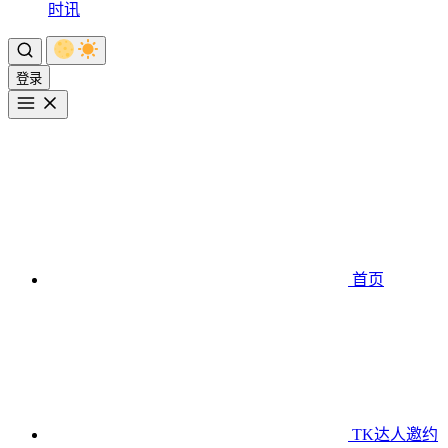
时讯
登录
首页
TK达人邀约