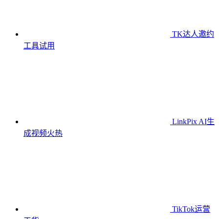
TK达人邀约
工具
试用
LinkPix AI生
成视频
火热
TikTok运营