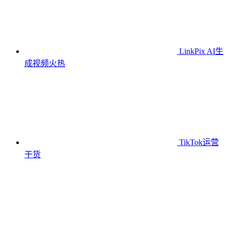
LinkPix AI生
成视频
火热
TikTok运营
干货