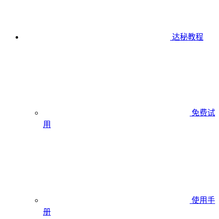
达秘教程
免费试
用
使用手
册