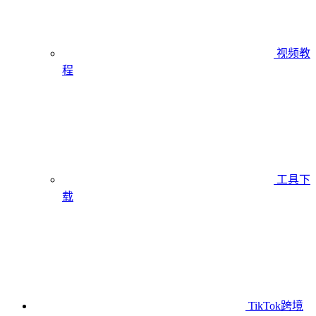
视频教
程
工具下
载
TikTok跨境