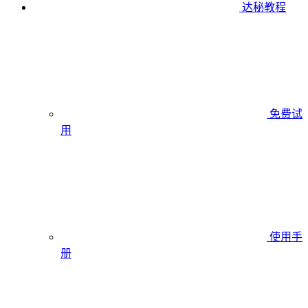
达秘教程
免费试
用
使用手
册