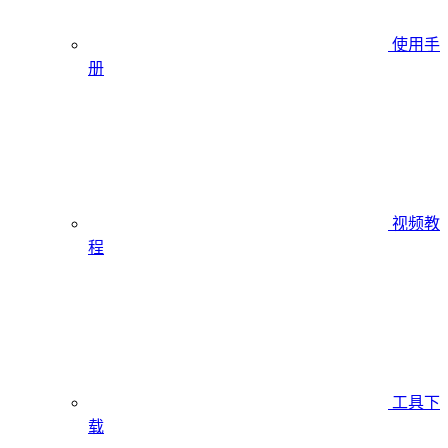
使用手
册
视频教
程
工具下
载