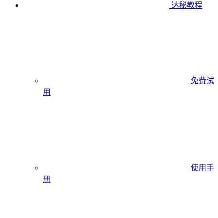
达秘教程
免费试
用
使用手
册