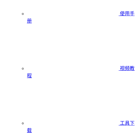
使用手
册
视频教
程
工具下
载