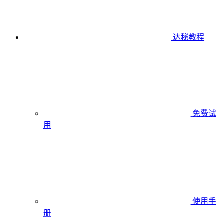
达秘教程
免费试
用
使用手
册