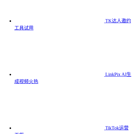
TK达人邀约
工具
试用
LinkPix AI生
成视频
火热
TikTok运营