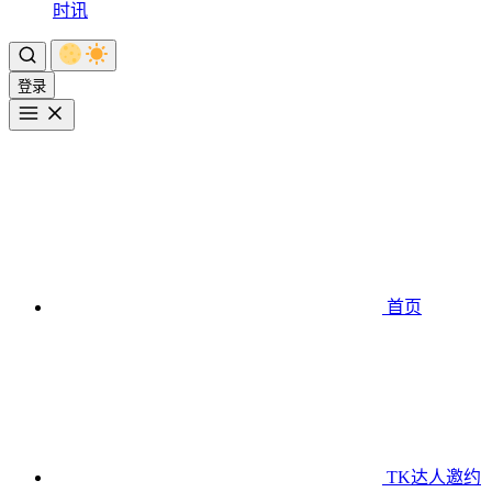
时讯
登录
首页
TK达人邀约