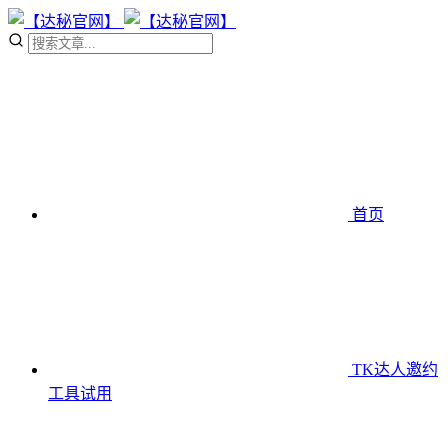
首页
TK达人邀约
工具
试用