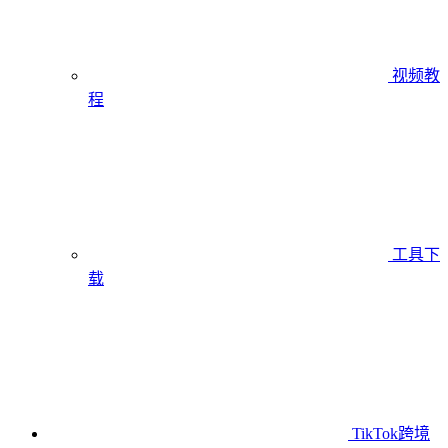
视频教
程
工具下
载
TikTok跨境