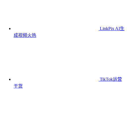
LinkPix AI生
成视频
火热
TikTok运营
干货