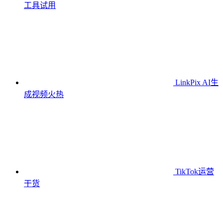
工具
试用
LinkPix AI生
成视频
火热
TikTok运营
干货