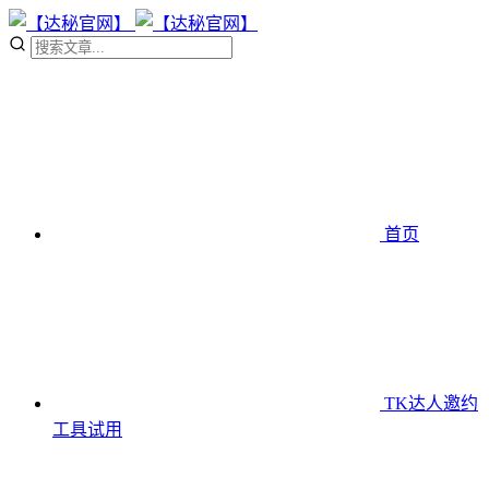
首页
TK达人邀约
工具
试用