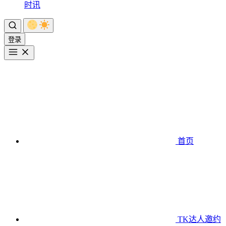
时讯
登录
首页
TK达人邀约