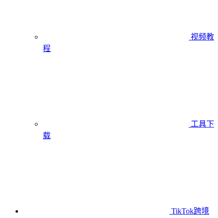
视频教
程
工具下
载
TikTok跨境