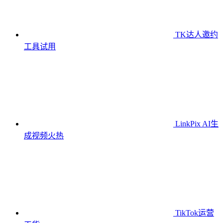
TK达人邀约
工具
试用
LinkPix AI生
成视频
火热
TikTok运营