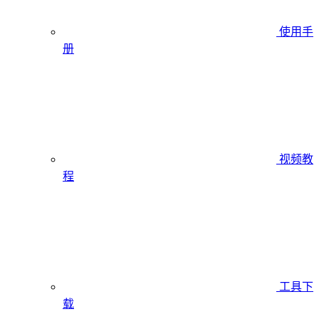
使用手
册
视频教
程
工具下
载