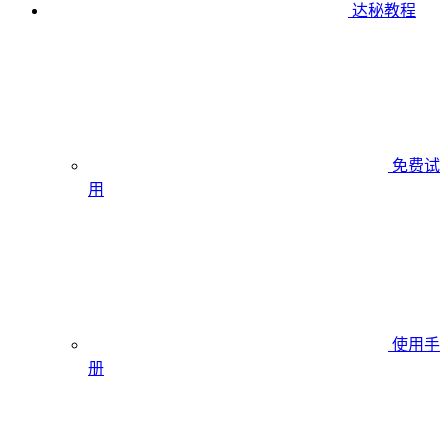
达秘教程
免费试
用
使用手
册