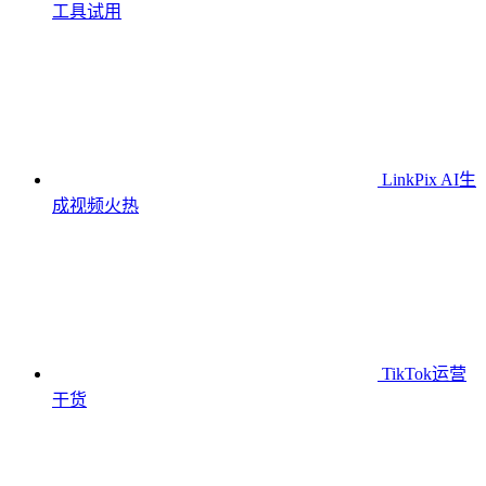
工具
试用
LinkPix AI生
成视频
火热
TikTok运营
干货