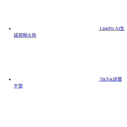
LinkPix AI生
成视频
火热
TikTok运营
干货