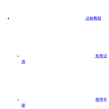
达秘教程
免费试
用
使用手
册