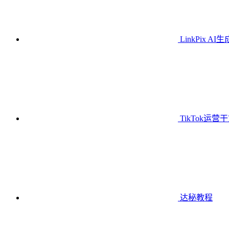
LinkPix AI
TikTok运营
达秘教程