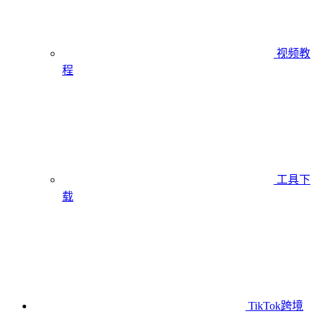
视频教
程
工具下
载
TikTok跨境