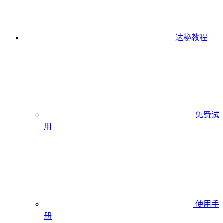
达秘教程
免费试
用
使用手
册