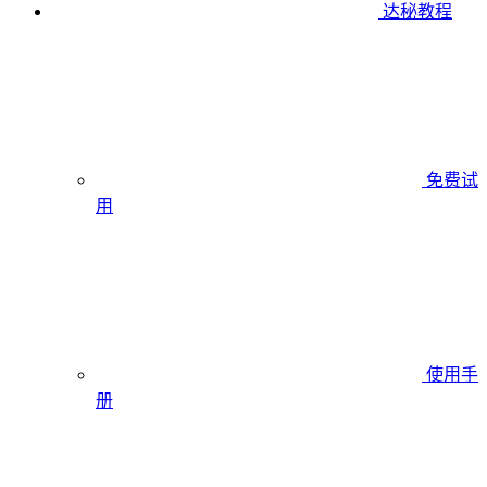
达秘教程
免费试
用
使用手
册