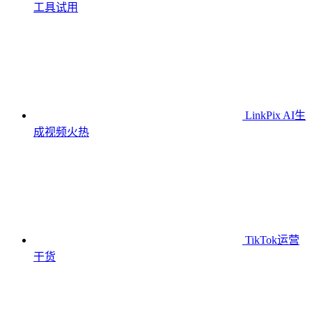
工具
试用
LinkPix AI生
成视频
火热
TikTok运营
干货