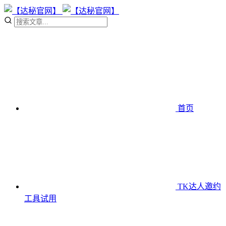
首页
TK达人邀约
工具
试用