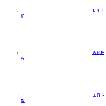
使用手
册
视频教
程
工具下
载