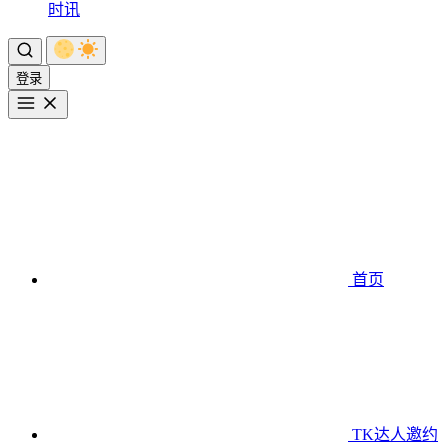
时讯
登录
首页
TK达人邀约