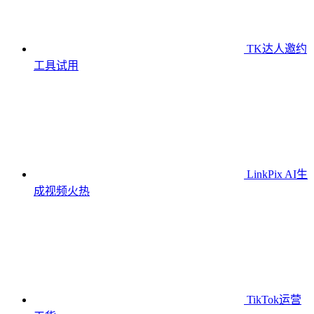
TK达人邀约
工具
试用
LinkPix AI生
成视频
火热
TikTok运营