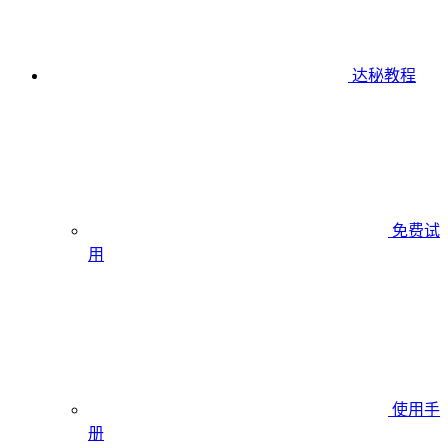
达秘教程
免费试
用
使用手
册