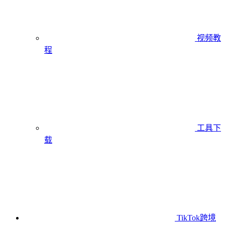
视频教
程
工具下
载
TikTok跨境