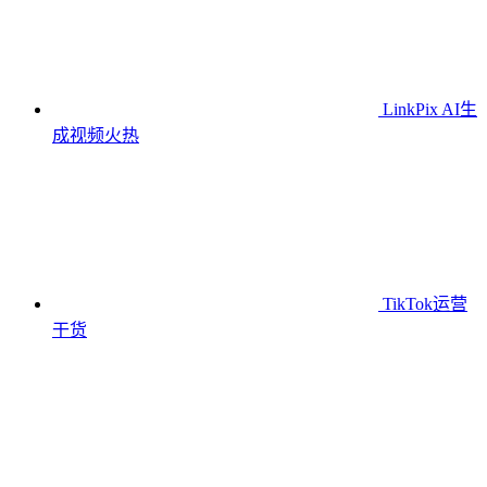
LinkPix AI生
成视频
火热
TikTok运营
干货