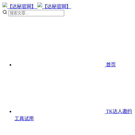
首页
TK达人邀约
工具
试用