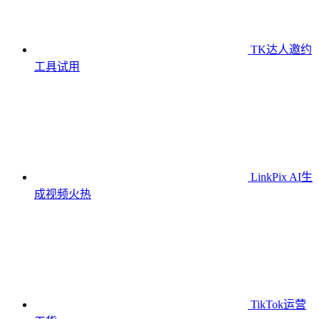
TK达人邀约
工具
试用
LinkPix AI生
成视频
火热
TikTok运营