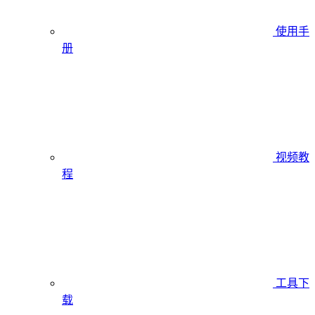
使用手
册
视频教
程
工具下
载