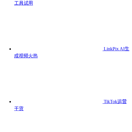
工具
试用
LinkPix AI生
成视频
火热
TikTok运营
干货