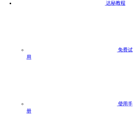
达秘教程
免费试
用
使用手
册