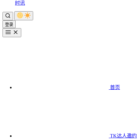
时讯
登录
首页
TK达人邀约