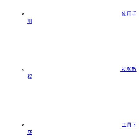
使用手
册
视频教
程
工具下
载