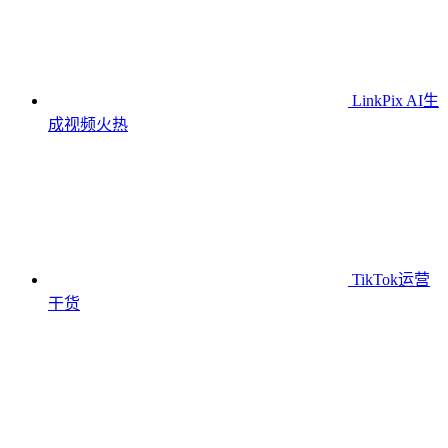
LinkPix AI生
成视频
火热
TikTok运营
干货