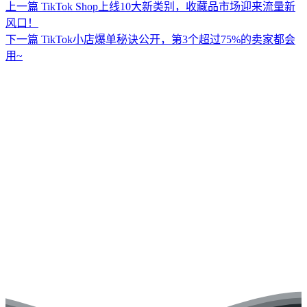
上一篇
TikTok Shop上线10大新类别，收藏品市场迎来流量新
风口！
下一篇
TikTok小店爆单秘诀公开，第3个超过75%的卖家都会
用~