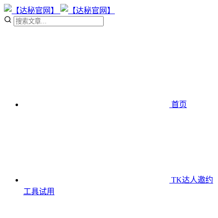
首页
TK达人邀约
工具
试用