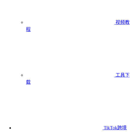
视频教
程
工具下
载
TikTok跨境