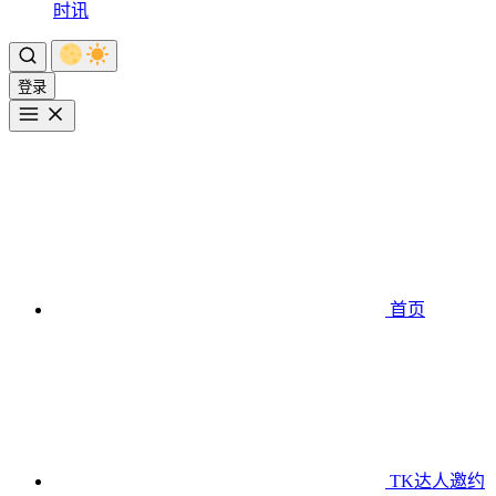
时讯
登录
首页
TK达人邀约