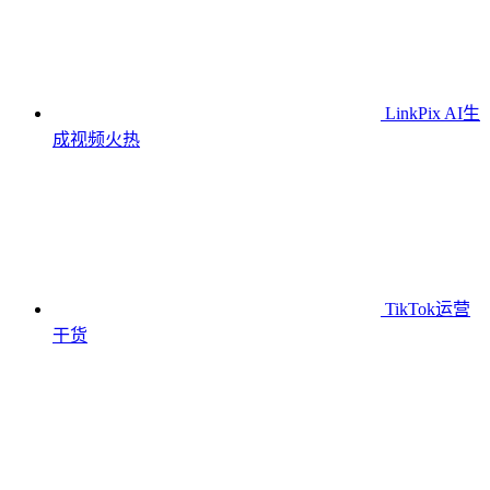
LinkPix AI生
成视频
火热
TikTok运营
干货