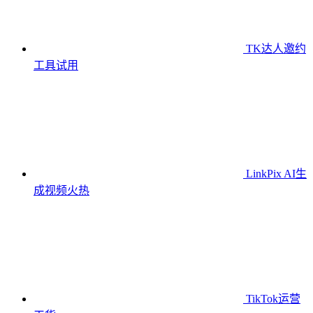
TK达人邀约
工具
试用
LinkPix AI生
成视频
火热
TikTok运营