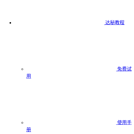
达秘教程
免费试
用
使用手
册