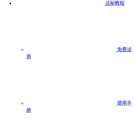
达秘教程
免费试
用
使用手
册