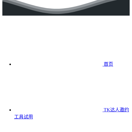
首页
TK达人邀约
工具
试用