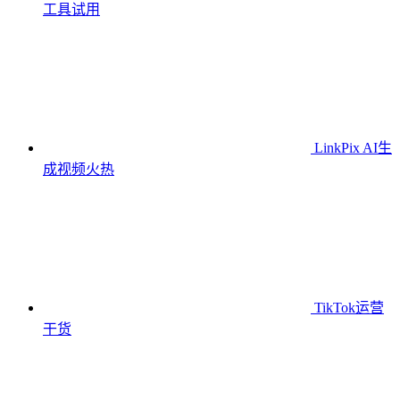
工具
试用
LinkPix AI生
成视频
火热
TikTok运营
干货