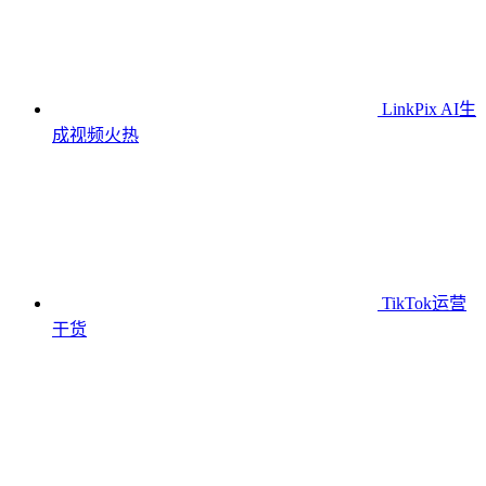
LinkPix AI生
成视频
火热
TikTok运营
干货