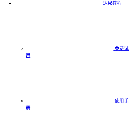
达秘教程
免费试
用
使用手
册