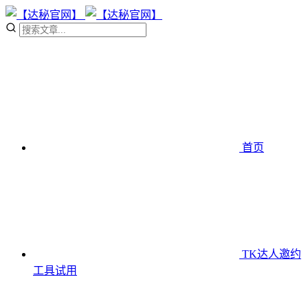
首页
TK达人邀约
工具
试用