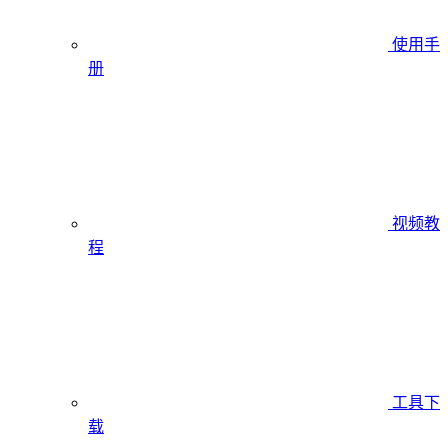
使用手
册
视频教
程
工具下
载