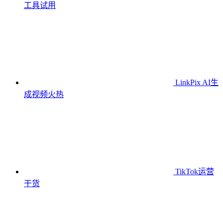
工具
试用
LinkPix AI生
成视频
火热
TikTok运营
干货