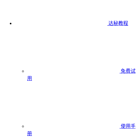
达秘教程
免费试
用
使用手
册