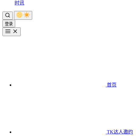
时讯
登录
首页
TK达人邀约