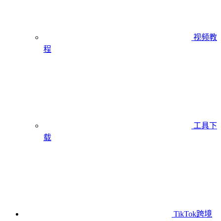
视频教
程
工具下
载
TikTok跨境