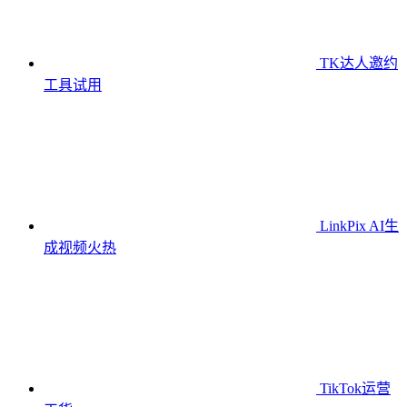
TK达人邀约
工具
试用
LinkPix AI生
成视频
火热
TikTok运营