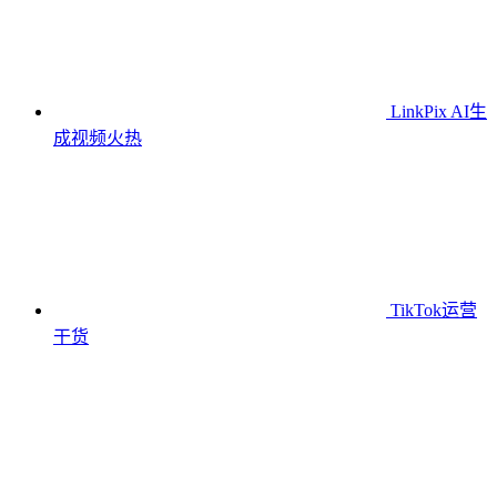
LinkPix AI生
成视频
火热
TikTok运营
干货