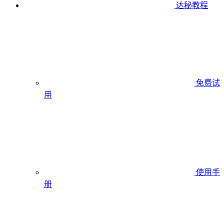
达秘教程
免费试
用
使用手
册