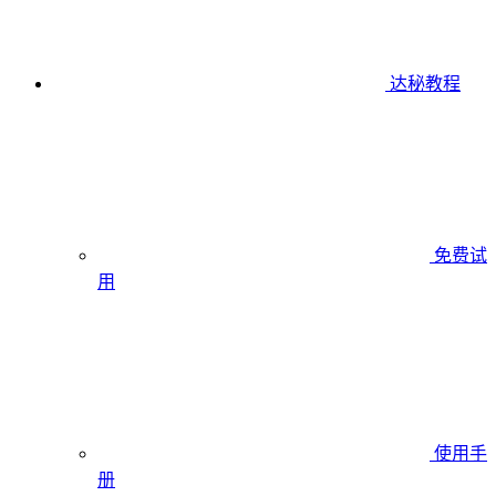
达秘教程
免费试
用
使用手
册