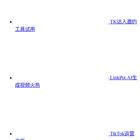
TK达人邀约
工具
试用
LinkPix AI生
成视频
火热
TikTok运营