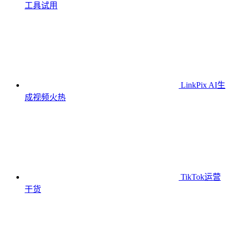
工具
试用
LinkPix AI生
成视频
火热
TikTok运营
干货