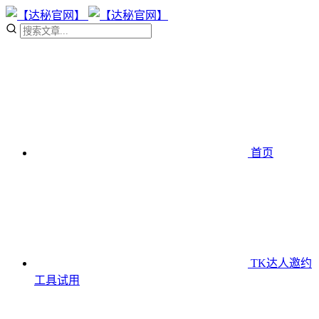
首页
TK达人邀约
工具
试用