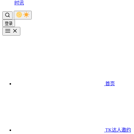
时讯
登录
首页
TK达人邀约