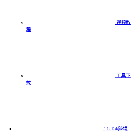
视频教
程
工具下
载
TikTok跨境