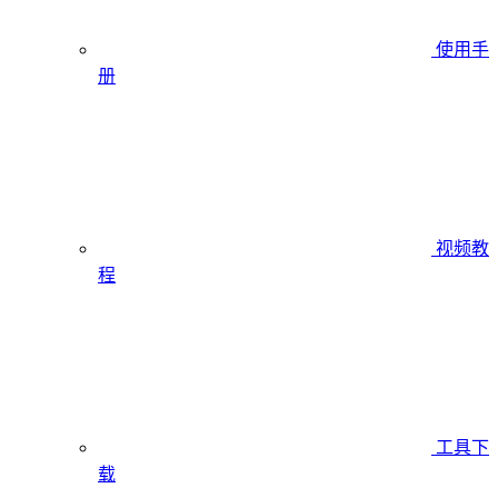
使用手
册
视频教
程
工具下
载