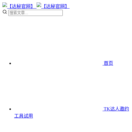
首页
TK达人邀约
工具
试用