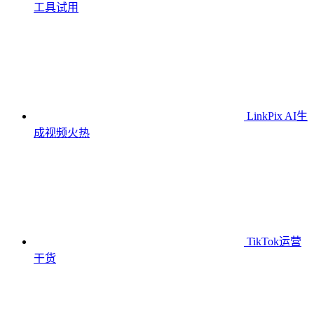
工具
试用
LinkPix AI生
成视频
火热
TikTok运营
干货