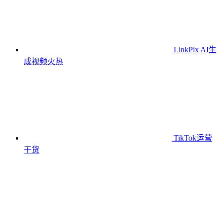
LinkPix AI生
成视频
火热
TikTok运营
干货