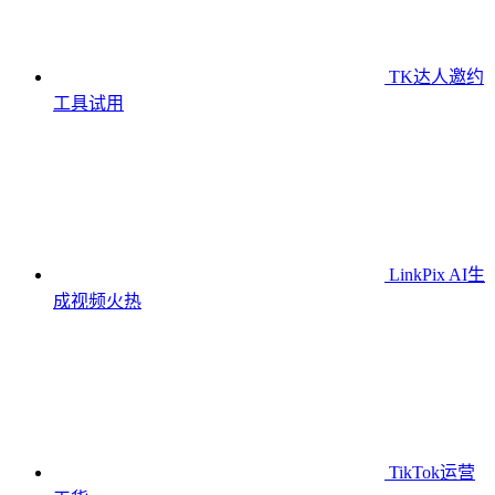
TK达人邀约
工具
试用
LinkPix AI生
成视频
火热
TikTok运营