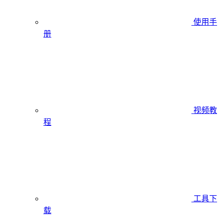
使用手
册
视频教
程
工具下
载