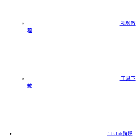
视频教
程
工具下
载
TikTok跨境