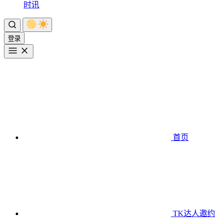
时讯
登录
首页
TK达人邀约