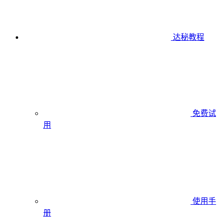
达秘教程
免费试
用
使用手
册