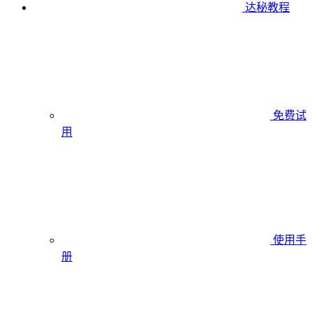
达秘教程
免费试
用
使用手
册