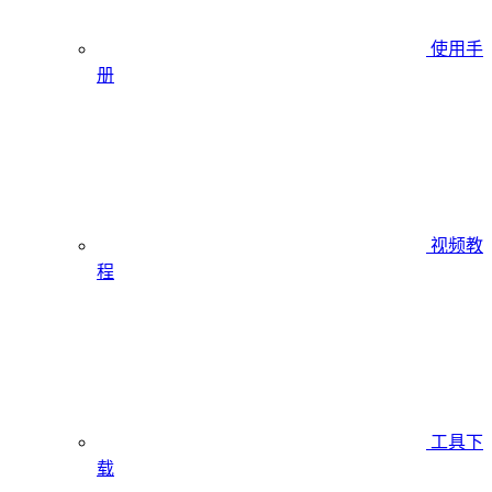
使用手
册
视频教
程
工具下
载