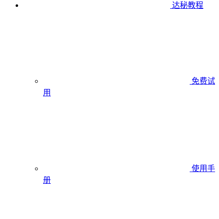
达秘教程
免费试
用
使用手
册