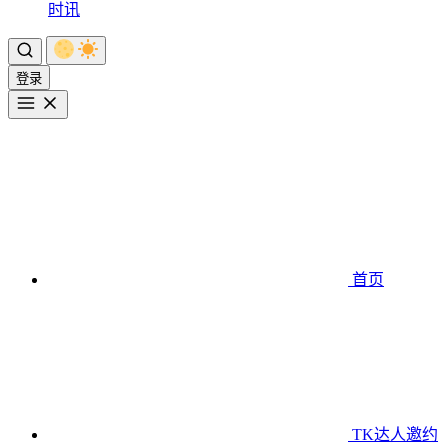
时讯
登录
首页
TK达人邀约