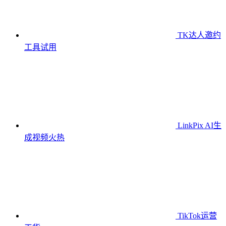
TK达人邀约
工具
试用
LinkPix AI生
成视频
火热
TikTok运营