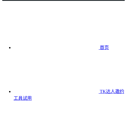
首页
TK达人邀约
工具
试用