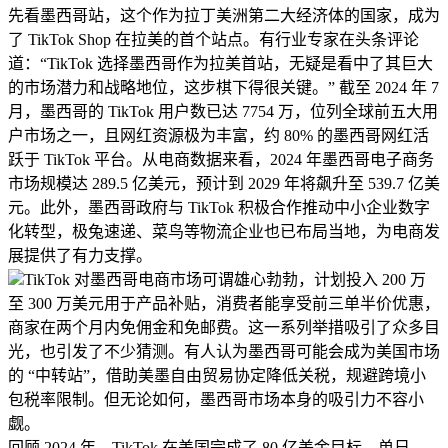
先看墨西哥站，这个作为拉丁美洲第二大经济体的国家，成为
了 TikTok Shop 在拉美的首个站点。有行业专家在头条评论
道：“TikTok 选择墨西哥作为拉美首站，无疑是看中了其巨大
的市场潜力和战略地位，这步棋下得很关键。” 截至 2024 年 7
月，墨西哥的 TikTok 用户数已达 7754 万，位列全球前五大用
户市场之一，且网红资源极为丰富，约 80% 的墨西哥网红活
跃于 TikTok 平台。从电商数据来看，2024 年墨西哥电子商务
市场规模达 289.5 亿美元，预计到 2029 年将飙升至 539.7 亿美
元。此外，墨西哥政府与 TikTok 积极合作推动中小企业数字
化转型，极兔速递、菜鸟等物流企业也已布局当地，为电商发
展提供了有力支撑。
TikTok 对墨西哥电商市场可谓雄心勃勃，计划投入 200 万
至 300 万美元用于产品补贴，消费者能享受前三单半价优惠，
商家在两个月内免佣金和免邮费。这一系列举措吸引了众多目
光，也引发了不少猜测。有人认为墨西哥可能会成为美国市场
的 “中转站”，借助美墨自由贸易协定降低关税，规避跨境小
包税率限制。但无论如何，墨西哥市场本身的吸引力不容小
觑。
回顾 2024 年，TikTok 在美国完成了 80 亿美金目标，单日