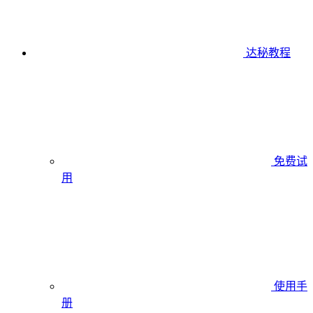
达秘教程
免费试
用
使用手
册