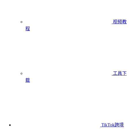
视频教
程
工具下
载
TikTok跨境