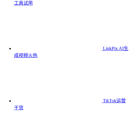
工具
试用
LinkPix AI生
成视频
火热
TikTok运营
干货