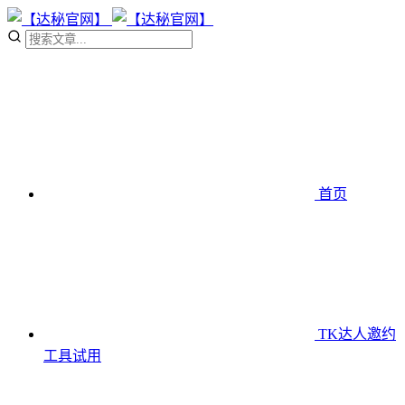
首页
TK达人邀约
工具
试用