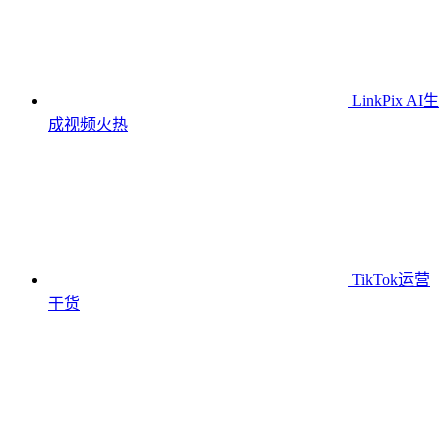
LinkPix AI生
成视频
火热
TikTok运营
干货