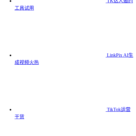
TK达人邀约
工具
试用
LinkPix AI生
成视频
火热
TikTok运营
干货