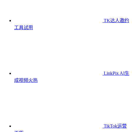
TK达人邀约
工具
试用
LinkPix AI生
成视频
火热
TikTok运营