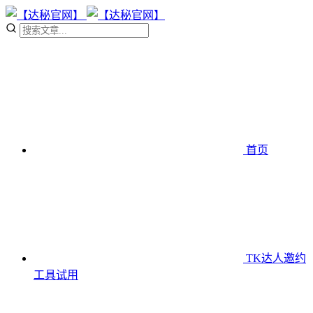
首页
TK达人邀约
工具
试用