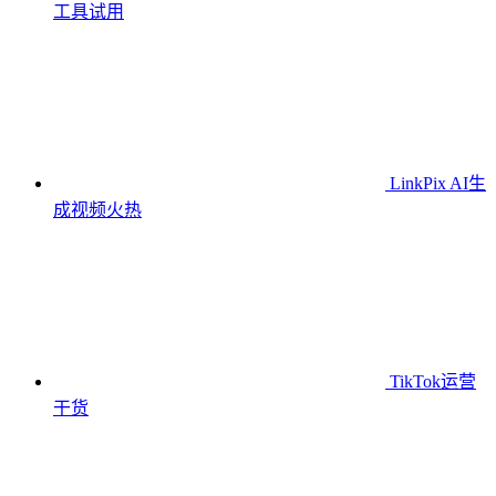
工具
试用
LinkPix AI生
成视频
火热
TikTok运营
干货