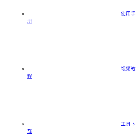
使用手
册
视频教
程
工具下
载