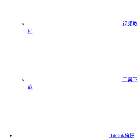
视频教
程
工具下
载
TikTok跨境