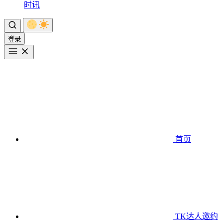
时讯
登录
首页
TK达人邀约