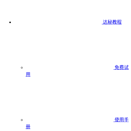
达秘教程
免费试
用
使用手
册