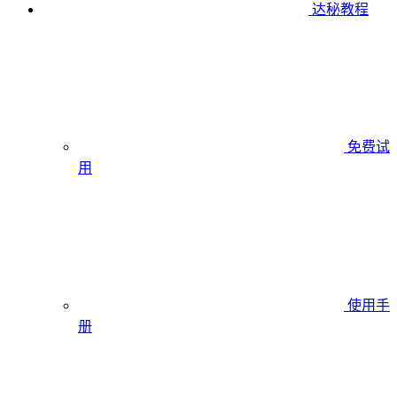
达秘教程
免费试
用
使用手
册