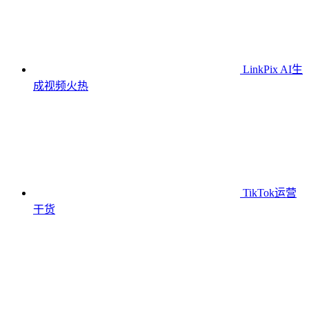
LinkPix AI生
成视频
火热
TikTok运营
干货