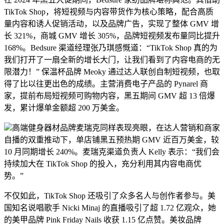
TikTok Shop，将短视频与内容带货作为核心策略，配合高质
量内容和诱人促销活动，以及品牌广告，实现了整体 GMV 增
长 321%，商城 GMV 增长 305%，品牌短视频发布量同比提升
168%。Bedsure 渠道经理张乃琪感慨道：“TikTok Shop 真的为
我们打开了一扇全新的增长大门，让我们看到了内容电商的无
限潜力！” 保温杯品牌 Meoky 通过达人联创自制短视频，也取
得了比以往更出色的成绩。主营消费电子产品的 Pynarel 商
家，提前布局短视频可购物内容，黑五期间 GMV 超 13 倍爆
发，累计爆单金额超 200 万美金。
高端健身器材品牌麦瑞克同样表现亮眼，在达人营销和商家
自播的双重推动下，单店铺黑五预热期 GMV 近百万美金，较
10 月同期增长 240%。麦瑞克渠道负责人 Kelly 表示：“我们会
持续加大在 TikTok Shop 的投入，充分利用其内容电商优
势。”
不仅如此，TikTok Shop 还吸引了众多名人与创作者参与。美
国知名说唱歌手 Nicki Minaj 的直播吸引了超 1.72 亿观众，她
的美甲品牌 Pink Friday Nails 收获 1.15 亿点赞。美妆品牌