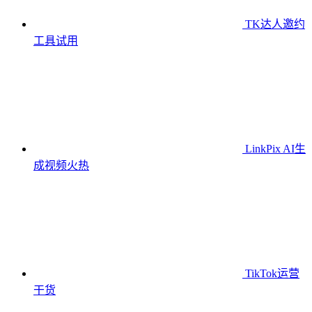
TK达人邀约
工具
试用
LinkPix AI生
成视频
火热
TikTok运营
干货