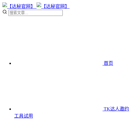
首页
TK达人邀约
工具
试用