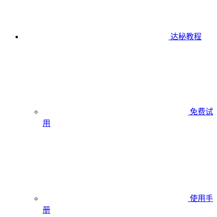
达秘教程
免费试
用
使用手
册