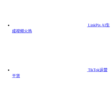
LinkPix AI生
成视频
火热
TikTok运营
干货