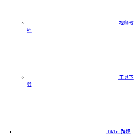
视频教
程
工具下
载
TikTok跨境