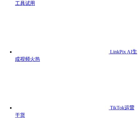
工具
试用
LinkPix AI生
成视频
火热
TikTok运营
干货