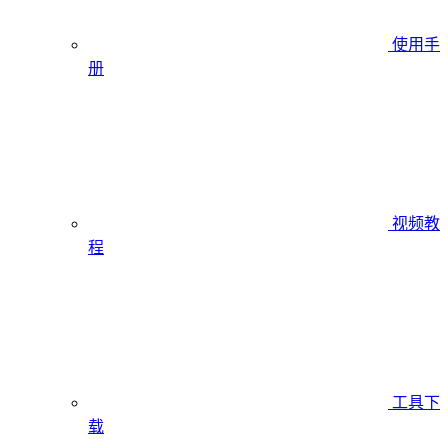
使用手
册
视频教
程
工具下
载