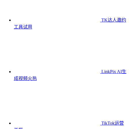
TK达人邀约
工具
试用
LinkPix AI生
成视频
火热
TikTok运营