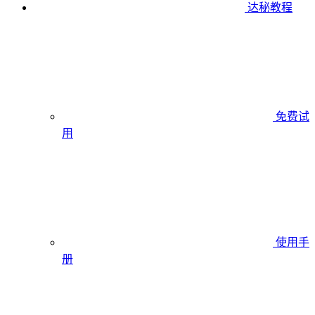
达秘教程
免费试
用
使用手
册