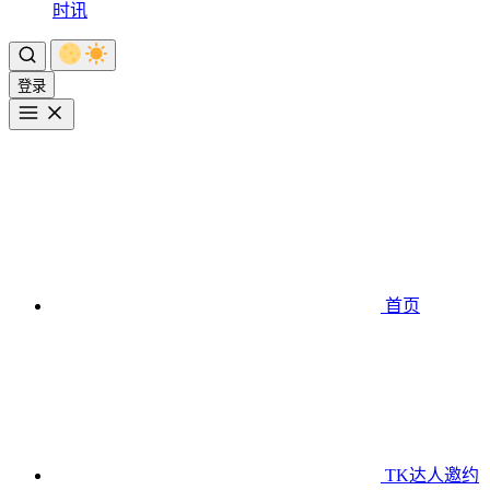
时讯
登录
首页
TK达人邀约