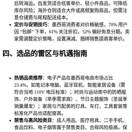
后转海运。自发货适合低客单价、轻小件商品，可降低
库存风险；海外仓则适合大件或高频复购商品，但需注
意仓储费与尾程配送成本。
定价与促销技巧
：墨西哥消费者对价格敏感，70% 用户
因 “包邮” 下单，61% 关注折扣，52% 偏好免息分期。卖
家需调整定价策略，设置满减、捆绑销售提高客单价。
四、选品的雷区与机遇指南
热销品类推荐
：电子产品在墨西哥电商市场占比
23.4%，如笔记本电脑、蓝牙耳机、智能家居设备（需
符合当地 110V 电压标准）；时尚与运动类中的防晒服
饰、户外装备（旱季需求高）、节日主题服饰（圣诞季
销量爆发）；家居与汽配类的灯具、车灯、工具套装等
标准化产品也适配度高。
禁售与高风险类目
：成人用品、医疗用具、二手手机、
食品饮料、电子烟等属于禁售类目，合规风险极高。保