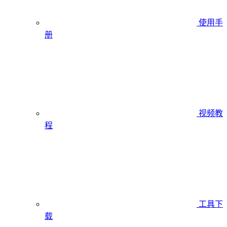
使用手
册
视频教
程
工具下
载