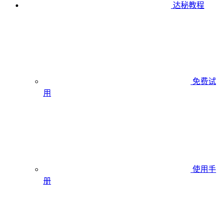
达秘教程
免费试
用
使用手
册