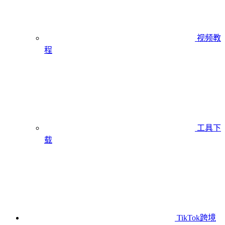
视频教
程
工具下
载
TikTok跨境