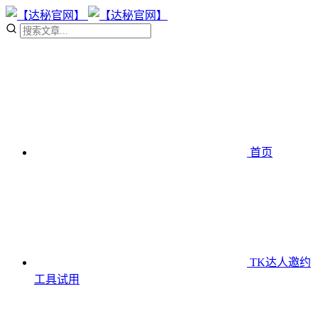
首页
TK达人邀约
工具
试用