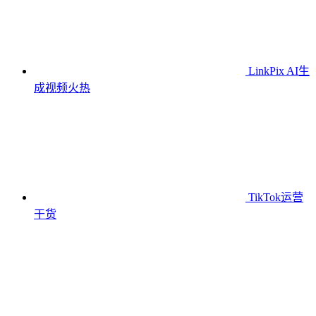
LinkPix AI生
成视频
火热
TikTok运营
干货