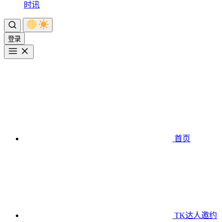
时讯
登录
首页
TK达人邀约