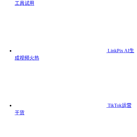
工具
试用
LinkPix AI生
成视频
火热
TikTok运营
干货