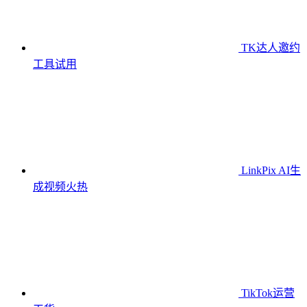
TK达人邀约
工具
试用
LinkPix AI生
成视频
火热
TikTok运营