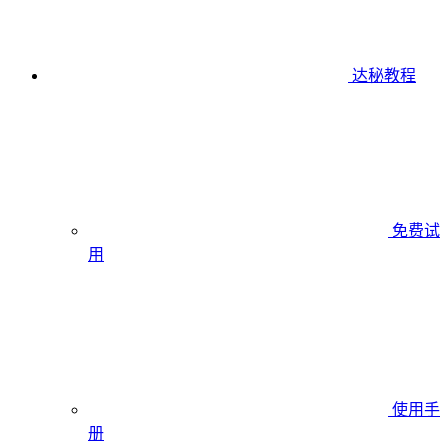
达秘教程
免费试
用
使用手
册