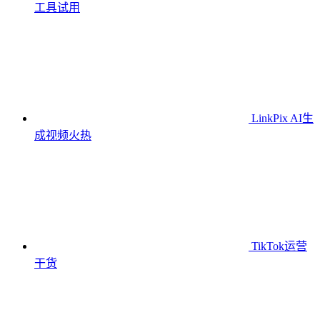
工具
试用
LinkPix AI生
成视频
火热
TikTok运营
干货