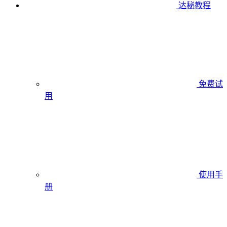
达秘教程
免费试
用
使用手
册