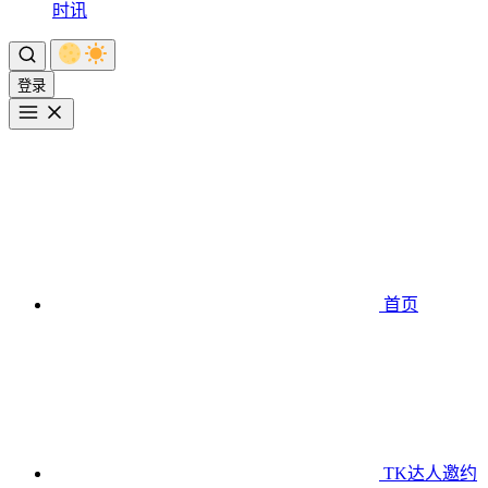
时讯
登录
首页
TK达人邀约