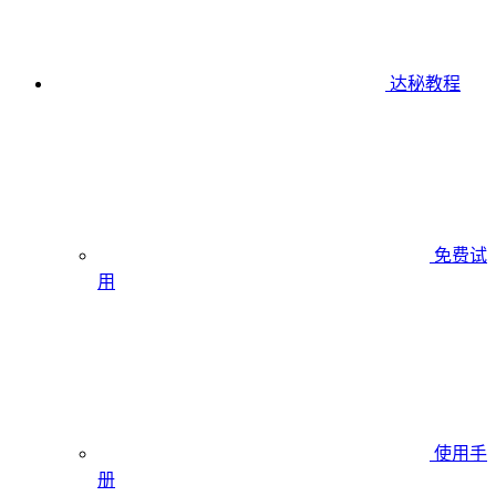
达秘教程
免费试
用
使用手
册