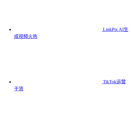
LinkPix AI生
成视频
火热
TikTok运营
干货