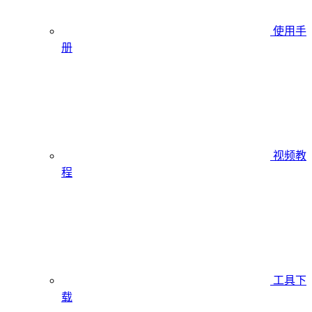
使用手
册
视频教
程
工具下
载