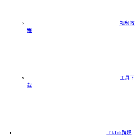
视频教
程
工具下
载
TikTok跨境