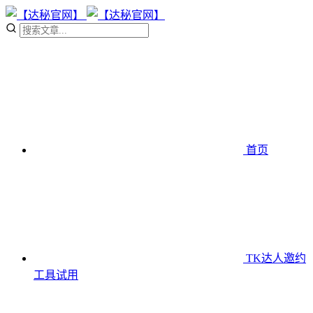
首页
TK达人邀约
工具
试用