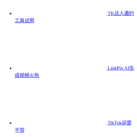
TK达人邀约
工具
试用
LinkPix AI生
成视频
火热
TikTok运营
干货