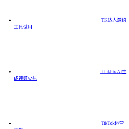
TK达人邀约
工具
试用
LinkPix AI生
成视频
火热
TikTok运营