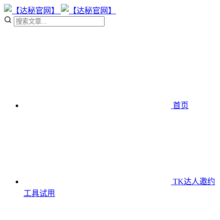
首页
TK达人邀约
工具
试用