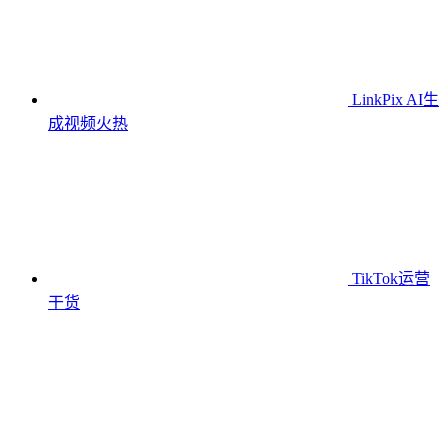
LinkPix AI生
成视频
火热
TikTok运营
干货