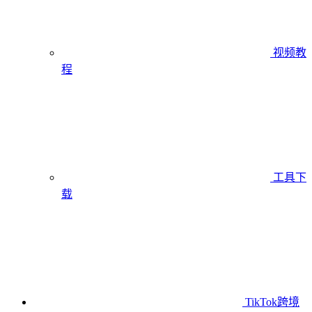
视频教
程
工具下
载
TikTok跨境