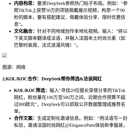
内容构思：
要求DeepSeek参照热门帖子布局。例如：“参
照TikTok上获赞50万的项链佩戴展示视频，构思一个90
秒的脚本，要有搭配建议、佩戴体验分享、限时优惠信
息”。
文化融合：
针对不同地域创作本地化视频。输入：“将以
下英文脚本翻译成法语，并融入法国本土时尚元素（如
巴黎时装周、法式浪漫风情）”。
图源：网络
2.KOL/KOC合作：DeepSeek帮你筛选&洽谈网红
KOL/KOC筛选：
输入“寻找20位擅长穿搭分享的TikTok
网红，粉丝量在100万至500万之间，近期合作预算不超
过800欧元”，DeepSeek可以抓取公开数据整理成推荐名
单。
合作文案：
生成定制化邀请信息。例如：“用法语写一封
私信，邀请法国时尚网红@EleganceParis体验新季服装，