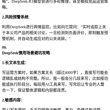
略”，DeepSeek-R1模型会进行多轮推理，甚至模拟竞品运营策
略。
2.风险预警系统
利用DeepSeek进行舆情监控。比如向它提问：“实时追踪上关
于本公司产品的相关讨论，一旦检测到负面评价，即刻触发预
警机制，并自动生成应对的公关说辞。”
06.
DeepSeek慎用场景避坑攻略
1.长文本生成：
写运营方案时，如果方案太长（超过4000字），直接写可能会
逻辑乱或结构不完整。所以，我一般会分几段来写，比如按功
能或执行阶段分。每段用AI工具来写，写完后让专业的人整
合一下，保证整体逻辑和内容都连贯。
2.敏感内容：
用AI写东西时，千万别碰政治敏感、暴力、色情这些话题，