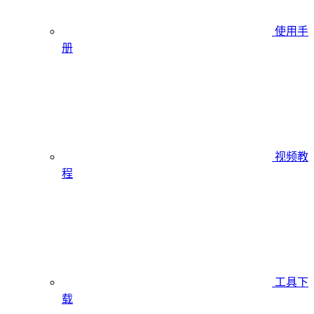
使用手
册
视频教
程
工具下
载