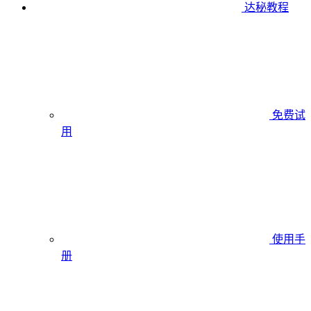
达秘教程
免费试
用
使用手
册