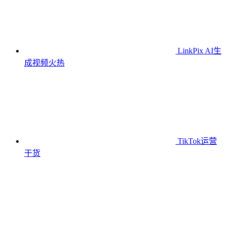
LinkPix AI生
成视频
火热
TikTok运营
干货