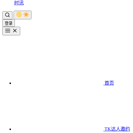
时讯
登录
首页
TK达人邀约