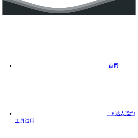
首页
TK达人邀约
工具
试用