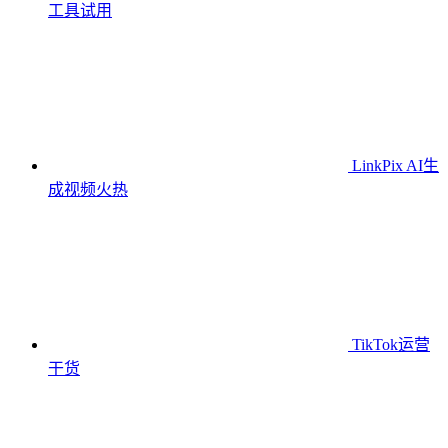
工具
试用
LinkPix AI生
成视频
火热
TikTok运营
干货