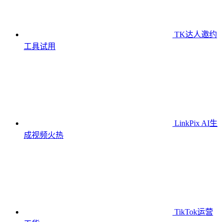
TK达人邀约
工具
试用
LinkPix AI生
成视频
火热
TikTok运营