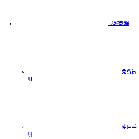
达秘教程
免费试
用
使用手
册