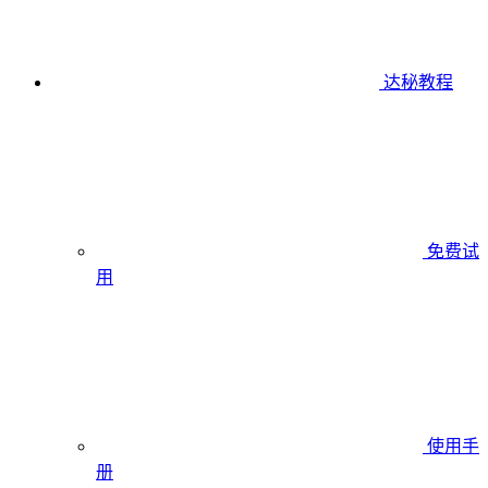
达秘教程
免费试
用
使用手
册