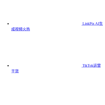
LinkPix AI生
成视频
火热
TikTok运营
干货