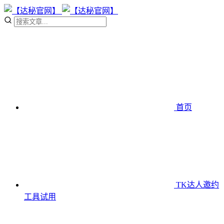
首页
TK达人邀约
工具
试用