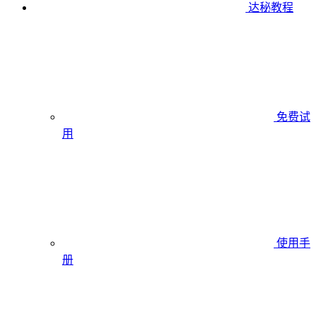
达秘教程
免费试
用
使用手
册