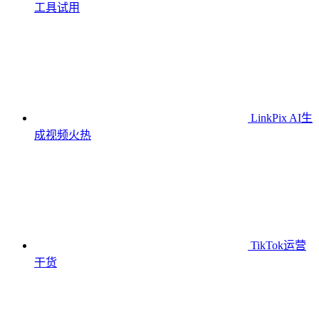
工具
试用
LinkPix AI生
成视频
火热
TikTok运营
干货