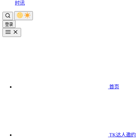
时讯
登录
首页
TK达人邀约