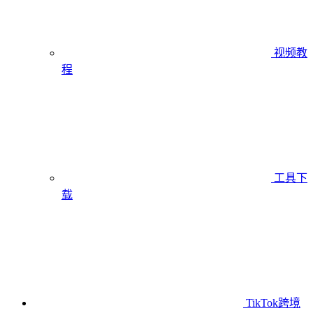
视频教
程
工具下
载
TikTok跨境