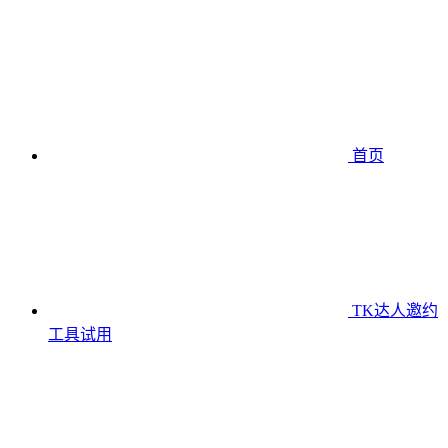
首页
TK达人邀约
工具
试用