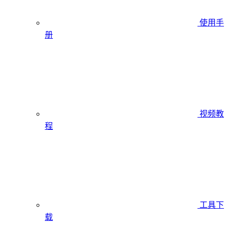
使用手
册
视频教
程
工具下
载