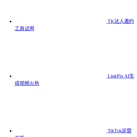
TK达人邀约
工具
试用
LinkPix AI生
成视频
火热
TikTok运营