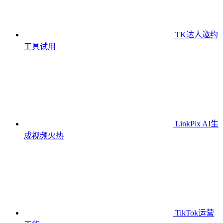
TK达人邀约
工具
试用
LinkPix AI生
成视频
火热
TikTok运营