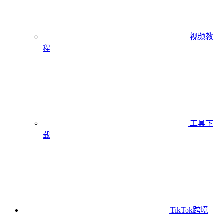
视频教
程
工具下
载
TikTok跨境