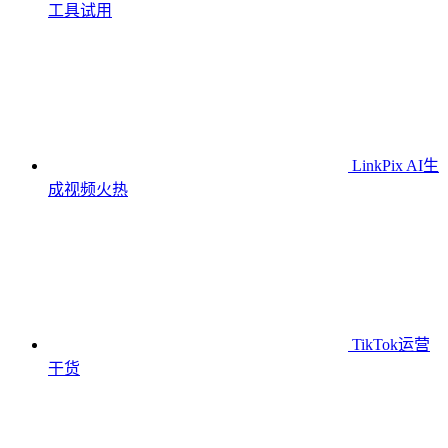
工具
试用
LinkPix AI生
成视频
火热
TikTok运营
干货