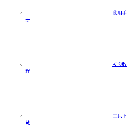
使用手
册
视频教
程
工具下
载