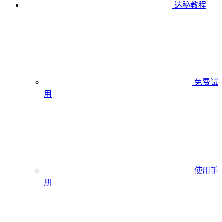
达秘教程
免费试
用
使用手
册