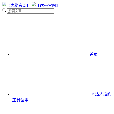
首页
TK达人邀约
工具
试用