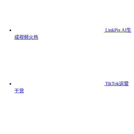
LinkPix AI生
成视频
火热
TikTok运营
干货