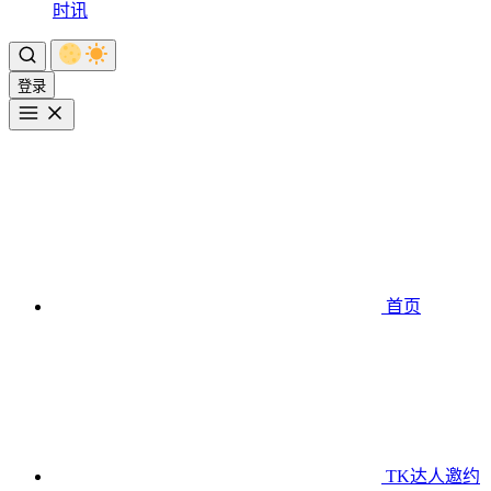
时讯
登录
首页
TK达人邀约