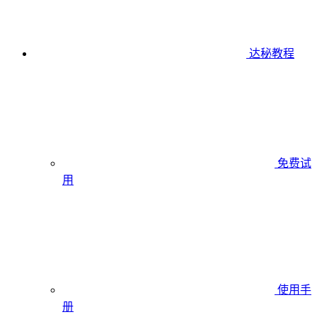
达秘教程
免费试
用
使用手
册