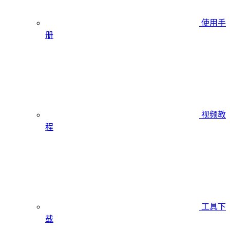
使用手
册
视频教
程
工具下
载