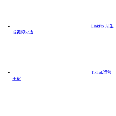
LinkPix AI生
成视频
火热
TikTok运营
干货