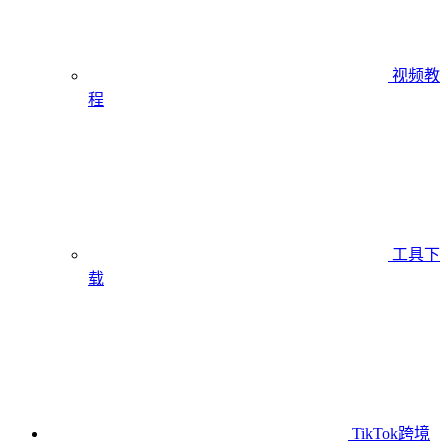
视频教
程
工具下
载
TikTok跨境