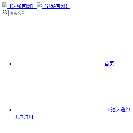
首页
TK达人邀约
工具
试用