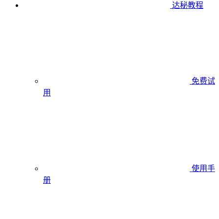
达秘教程
免费试
用
使用手
册