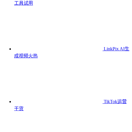
工具
试用
LinkPix AI生
成视频
火热
TikTok运营
干货