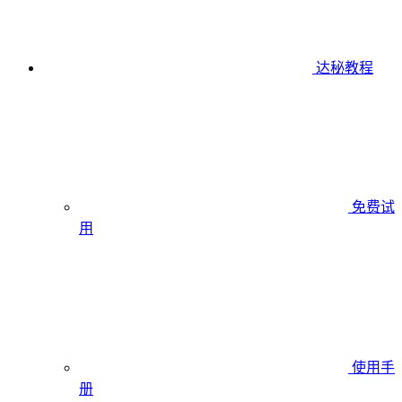
达秘教程
免费试
用
使用手
册