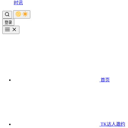
时讯
登录
首页
TK达人邀约