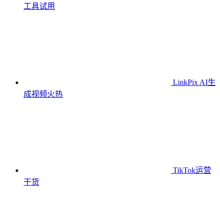
工具
试用
LinkPix AI生
成视频
火热
TikTok运营
干货