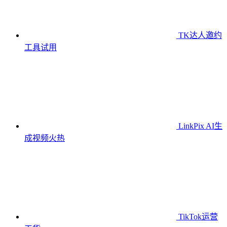
TK达人邀约
工具
试用
LinkPix AI生
成视频
火热
TikTok运营