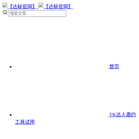
首页
TK达人邀约
工具
试用