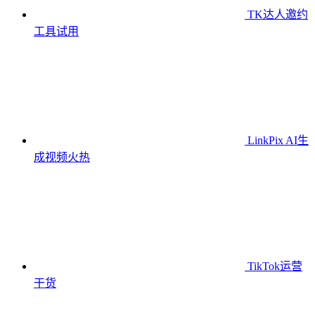
TK达人邀约
工具
试用
LinkPix AI生
成视频
火热
TikTok运营
干货