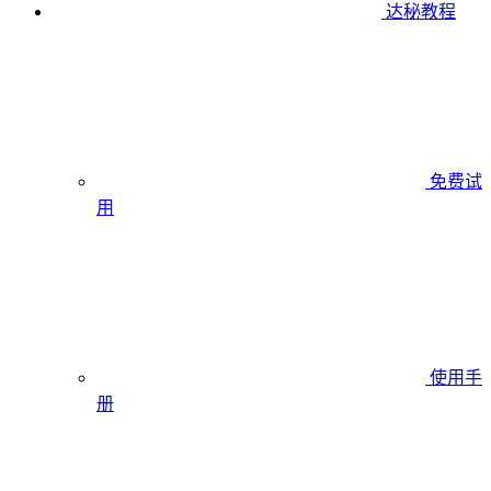
达秘教程
免费试
用
使用手
册