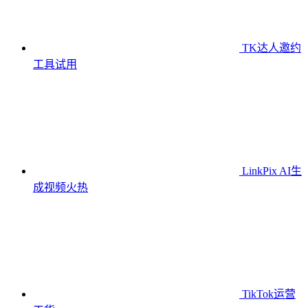
TK达人邀约
工具
试用
LinkPix AI生
成视频
火热
TikTok运营