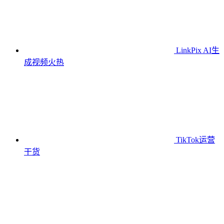
LinkPix AI生
成视频
火热
TikTok运营
干货