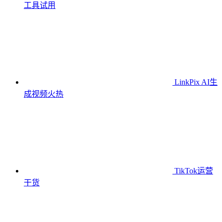
工具
试用
LinkPix AI生
成视频
火热
TikTok运营
干货