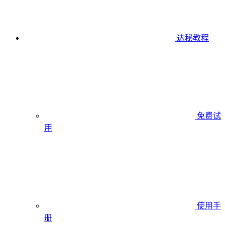
达秘教程
免费试
用
使用手
册