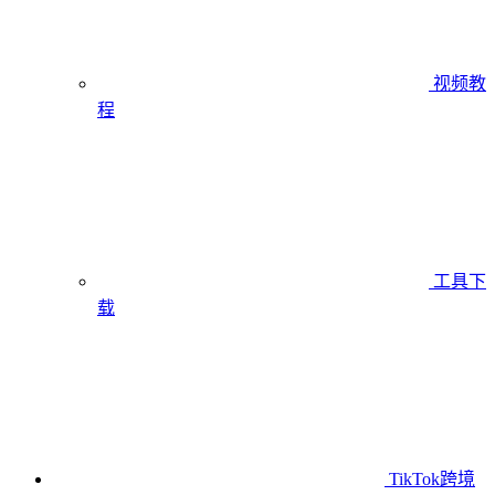
视频教
程
工具下
载
TikTok跨境