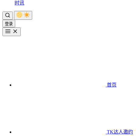
时讯
登录
首页
TK达人邀约