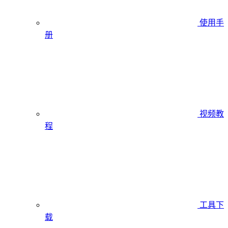
使用手
册
视频教
程
工具下
载