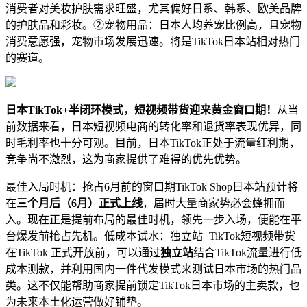
消费者对美妆护肤需求旺盛，尤其偏好日系、韩系、欧美品牌
的护肤品和彩妆。②宠物用品：日本人均养宠比例高，且宠物
消费意愿强，宠物市场发展迅速。将是TikTok日本站相对热门
的赛道。
日本TikTok+半闭环模式，短视频带货迎来黄金窗口期！
从当
前数据来看，日本短视频电商的转化率和退货率表现优异，同
时毛利率也十分可观。目前，日本TikTok正处于流量红利期，
竞争尚不激烈，这为商家提供了难得的优先优势。
最佳入局时机：抢占6月前的窗口期TikTok Shop日本站预计将
在
三个月后（6月）正式上线
，届时大量商家势必会蜂拥而
入。现在正是提前布局的最佳时机，领先一步入场，便能在平
台爆发前抢占先机。低成本试水：独立站+TikTok短视频带货
在TikTok 正式开放前，可以通过
独立站
结合TikTok流量进行低
成本测款，并利用国内一件代发模式来测试日本市场的热门品
类。这不仅能帮助商家提前锁定TikTok日本市场的主卖款，也
为未来本土化运营做好铺垫。