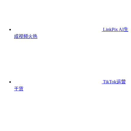
LinkPix AI生
成视频
火热
TikTok运营
干货