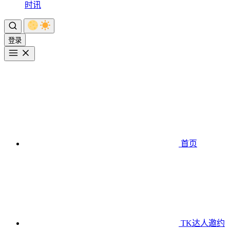
时讯
登录
首页
TK达人邀约