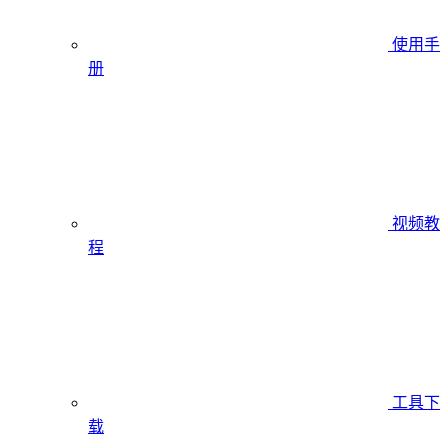
使用手
册
视频教
程
工具下
载