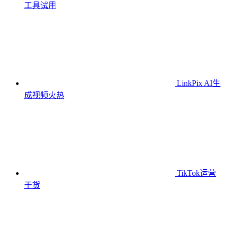
工具
试用
LinkPix AI生
成视频
火热
TikTok运营
干货