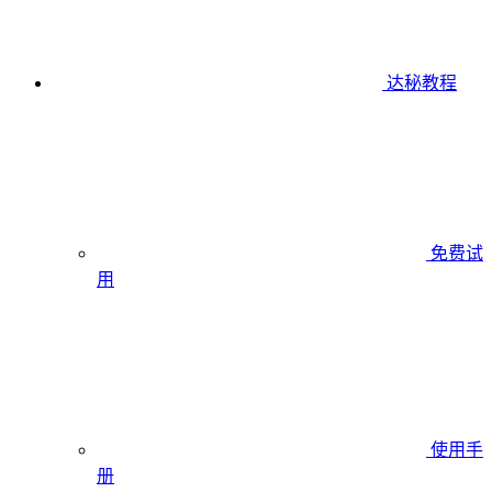
达秘教程
免费试
用
使用手
册