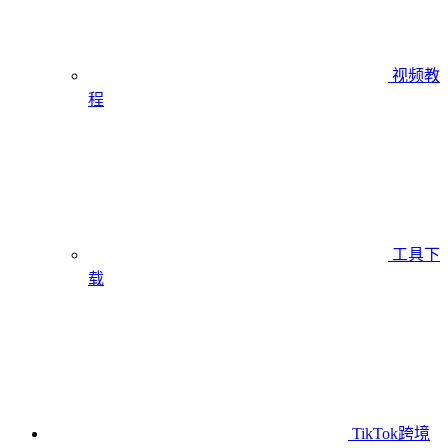
视频教
程
工具下
载
TikTok跨境