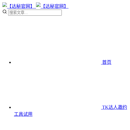
首页
TK达人邀约
工具
试用