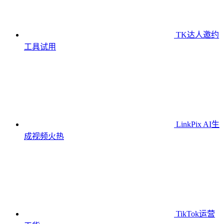
TK达人邀约
工具
试用
LinkPix AI生
成视频
火热
TikTok运营