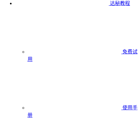
达秘教程
免费试
用
使用手
册