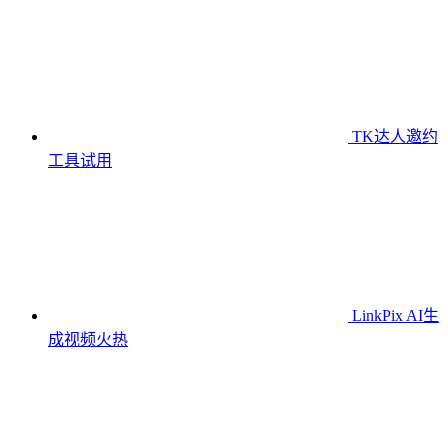
TK达人邀约
工具
试用
LinkPix AI生
成视频
火热