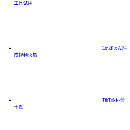
工具
试用
LinkPix AI生
成视频
火热
TikTok运营
干货