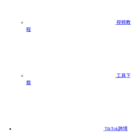
视频教
程
工具下
载
TikTok跨境