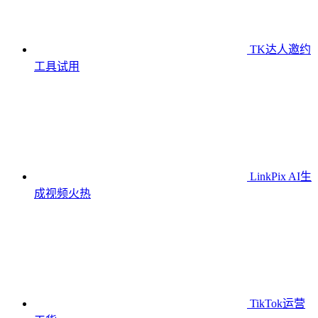
TK达人邀约
工具
试用
LinkPix AI生
成视频
火热
TikTok运营