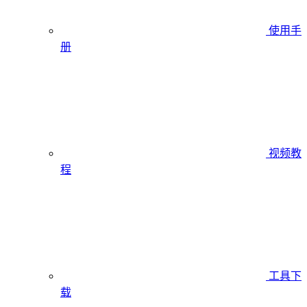
使用手
册
视频教
程
工具下
载