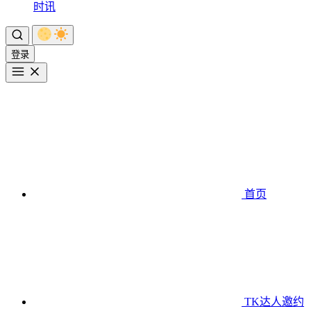
时讯
登录
首页
TK达人邀约