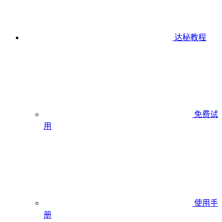
达秘教程
免费试
用
使用手
册