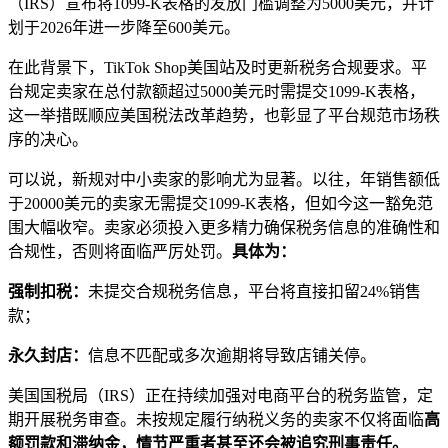
（IRS）宣布将1099-K表格的发放门槛调整为5000美元，并计
划于2026年进一步降至600美元。
在此背景下，TikTok Shop美国站及时更新税务合规要求。平
台规定卖家在总付款额超过5000美元时需提交1099-K表格，
这一举措既顺应美国税法改革趋势，也彰显了平台规范市场秩
序的决心。
可以说，新规对中小卖家的影响尤为显著。以往，年销售额低
于20000美元的卖家无需提交1099-K表格，但如今这一豁免范
围大幅收窄。卖家必须投入更多精力确保税务信息的准确性和
合规性，否则将面临严厉处罚。
具体为：
强制扣税：
未提交合规税务信息，平台将直接扣留24%销售
款；
永久封店：
信息不匹配或多次逾期将导致店铺关停。
美国国税局（IRS）正在持续加强对电商平台的税务监管，定
期开展税务审查。未按规定履行纳税义务的卖家不仅将面临
高
额罚款和滞纳金，情节严重者甚至还会被追究刑事责任。