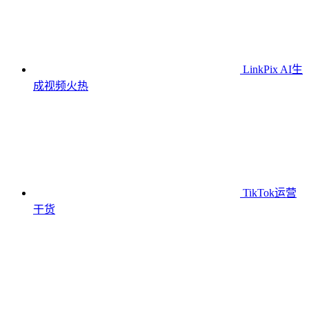
LinkPix AI生
成视频
火热
TikTok运营
干货