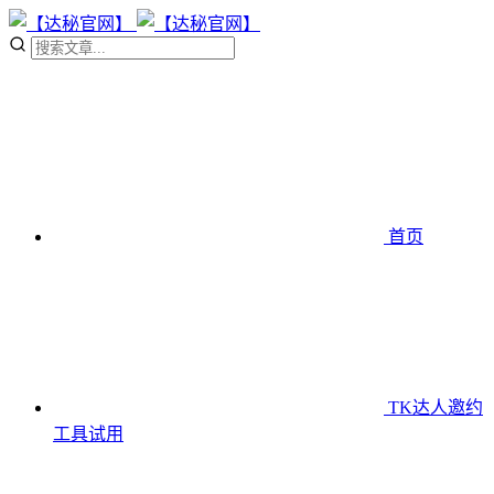
首页
TK达人邀约
工具
试用