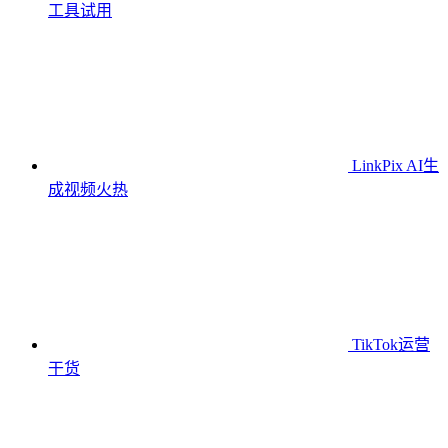
工具
试用
LinkPix AI生
成视频
火热
TikTok运营
干货