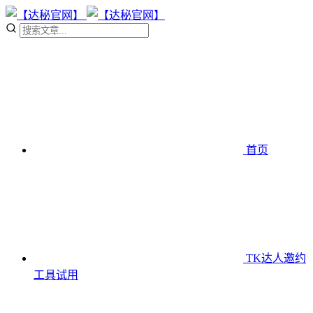
首页
TK达人邀约
工具
试用