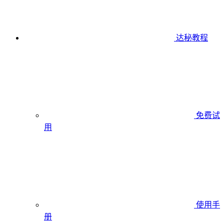
达秘教程
免费试
用
使用手
册