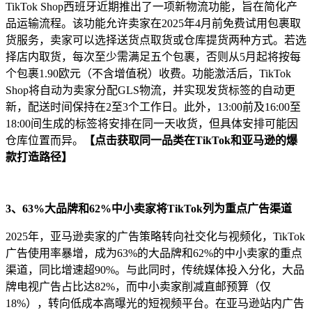
TikTok Shop西班牙近期推出了一项新物流功能，旨在简化产
品运输流程。该功能允许卖家在2025年4月前免费试用包裹取
货服务，卖家可以选择送货点取货或仓库提货两种方式。若选
择店内取货，每次至少需满足五个包裹，否则从5月起将按每
个包裹1.90欧元（不含增值税）收费。功能激活后，TikTok
Shop将自动为卖家分配GLS物流，并实现发货标签的自动更
新，配送时间保持在2至3个工作日。此外，13:00前及16:00至
18:00间生成的标签将安排在同一天收货，但具体安排可能因
仓库位置而异。
【点击获取同一品类在TikTok和亚马逊的爆
款打造路径
】
3、63%大品牌和62%中小卖家将TikTok列为重点广告渠道
2025年，亚马逊卖家的广告策略转向社交化与视频化，TikTok
广告使用率暴增，成为63%的大品牌和62%的中小卖家的重点
渠道，同比增速超90%。与此同时，传统媒体投入分化，大品
牌电视广告占比达82%，而中小卖家削减直邮预算（仅
18%），转向低成本高曝光的短视频平台。在亚马逊站内广告