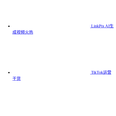
LinkPix AI生
成视频
火热
TikTok运营
干货