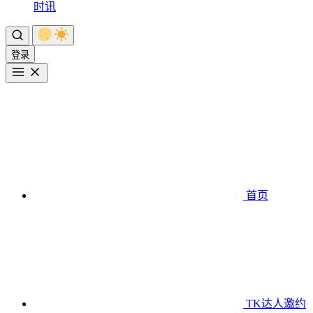
时讯
登录
首页
TK达人邀约