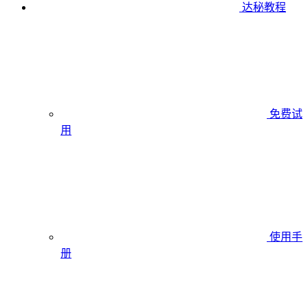
达秘教程
免费试
用
使用手
册