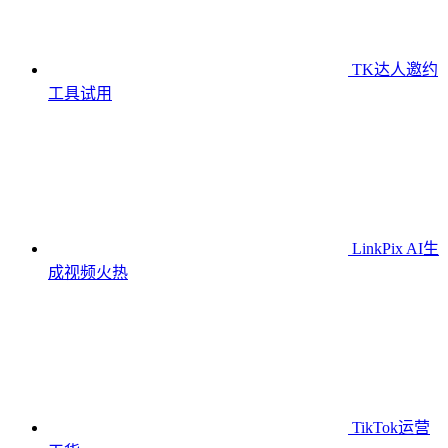
TK达人邀约
工具
试用
LinkPix AI生
成视频
火热
TikTok运营