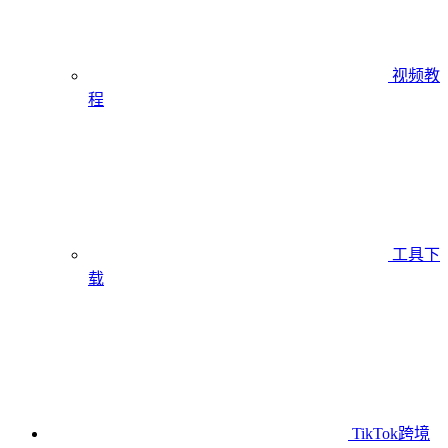
视频教
程
工具下
载
TikTok跨境