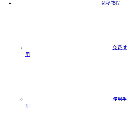
达秘教程
免费试
用
使用手
册