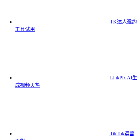
TK达人邀约
工具
试用
LinkPix AI生
成视频
火热
TikTok运营