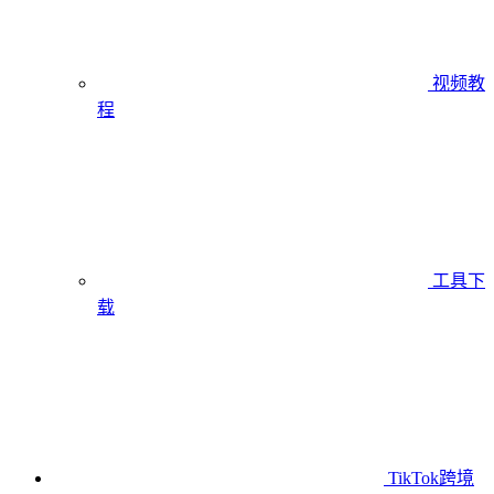
视频教
程
工具下
载
TikTok跨境