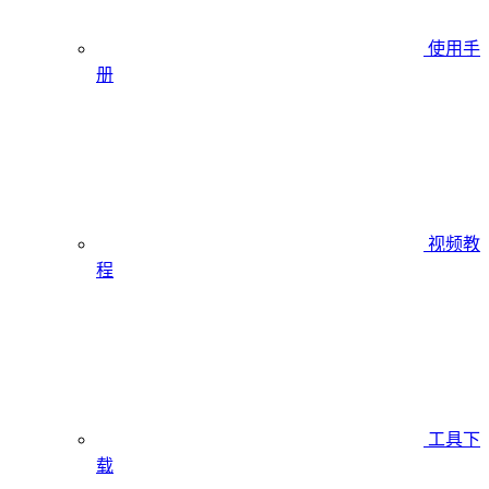
使用手
册
视频教
程
工具下
载