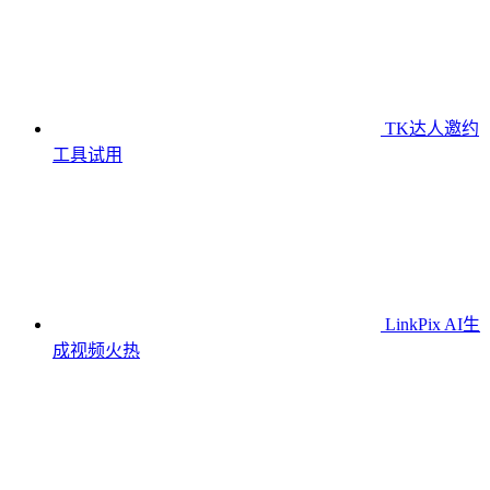
TK达人邀约
工具
试用
LinkPix AI生
成视频
火热