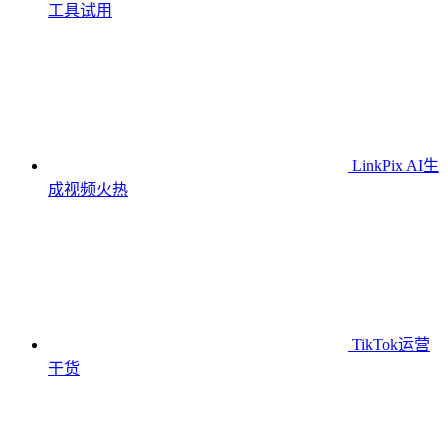
工具
试用
LinkPix AI生
成视频
火热
TikTok运营
干货