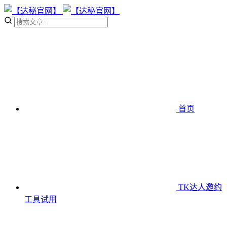
首页
TK达人邀约
工具
试用