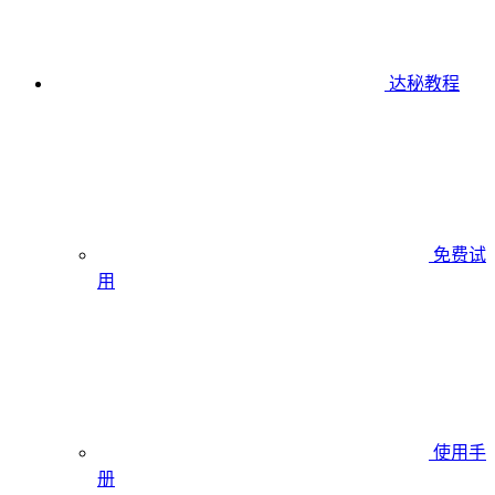
达秘教程
免费试
用
使用手
册