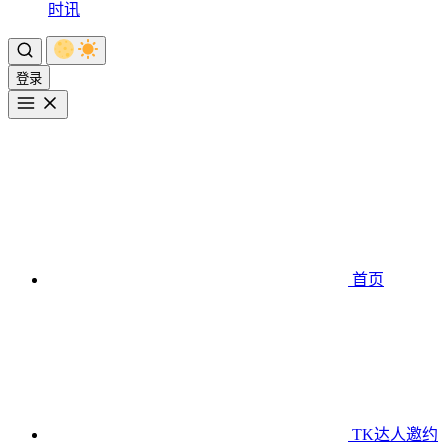
时讯
登录
首页
TK达人邀约