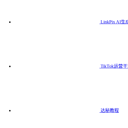
LinkPix AI
TikTok运营
达秘教程