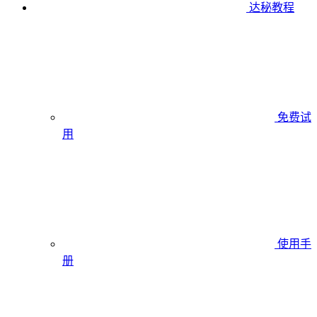
达秘教程
免费试
用
使用手
册