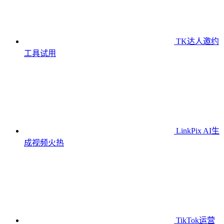
TK达人邀约
工具
试用
LinkPix AI生
成视频
火热
TikTok运营