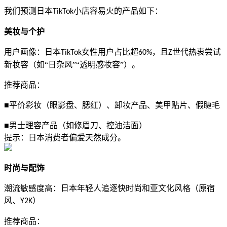
我们预测日本
TikTok小店容易火的产品如下：
美妆与个护
女性用户占比超
，且
世代热衷尝试
用户画像：日本
TikTok
60%
Z
新妆容（如“日杂风”“透明感妆容”）。
推荐商品：
■平价彩妆（眼影盘、腮红）、卸妆产品、美甲贴片、假睫毛
■男士理容产品（如修眉刀、控油洁面）
提示
：日本消费者偏爱天然成分。
时尚与配饰
潮流敏感度高：日本年轻人追逐快时尚和亚文化风格（原宿
风、
）
Y2K
推荐商品：