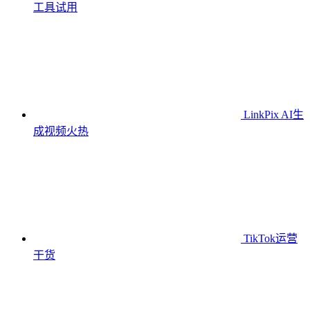
工具
试用
LinkPix AI生
成视频
火热
TikTok运营
干货