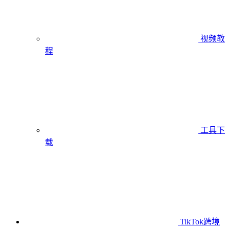
视频教
程
工具下
载
TikTok跨境