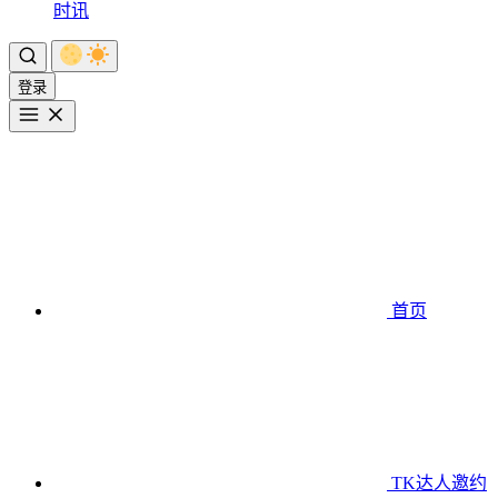
时讯
登录
首页
TK达人邀约