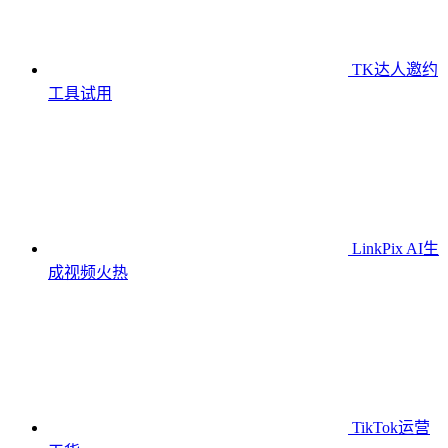
TK达人邀约
工具
试用
LinkPix AI生
成视频
火热
TikTok运营