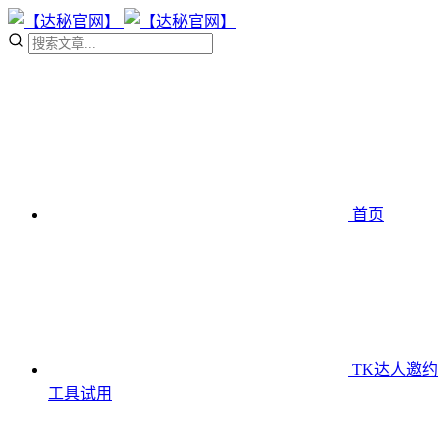
首页
TK达人邀约
工具
试用