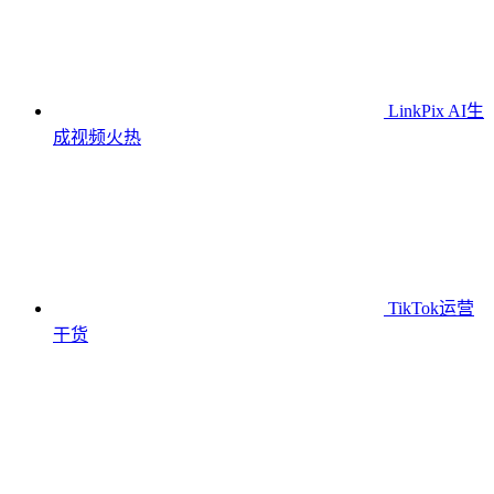
LinkPix AI生
成视频
火热
TikTok运营
干货