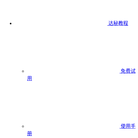
达秘教程
免费试
用
使用手
册