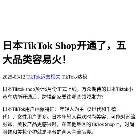
日本TikTok Shop开通了，五
大品类容易火！
2025-03-12
TikTok运营相关
TikTok-达秘
日本
预计
月份正式上线，万众期待的日本
小
Tiktok shop
6
Tiktok
黄车功能开通后，跨境商家要往哪些领域发力？
日本
用户画像特征：年轻人为主（
世代和千禧一
TikTok
Z
代）、女性用户更多
。日本年轻人
喜欢时尚美容，可能对潮流
服饰、美妆产品
更感兴趣，在其他地区的
TikTok Shop上，时尚
两大主流品类
。
服饰和美妆个护就是平台的