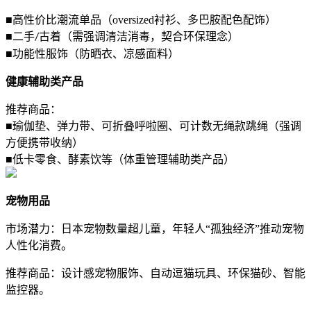
■高性价比潮流单品（
oversized
衬衫、多巴胺配色配饰）
■二手
古着（需强调清洁消毒，契合环保理念
）
/
■功能性服饰
（防晒衣、凉感面料
）
健康辅助类产品
推荐商品：
■瑜
伽垫、弹
力
带、可折叠呼啦圈、可计数无绳款跳绳（强调
方便携带收纳）
■
低卡零食
、酵素饮等（体重管理辅助类产品）
宠物用品
市场潜力：日本宠物数量超儿童，年轻人
“孤独经济”推动宠物
人性化消费。
推荐商品：设计感宠物服饰、自动逗猫玩具、环保猫砂、智能
监控器。