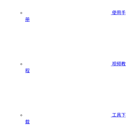
使用手
册
视频教
程
工具下
载