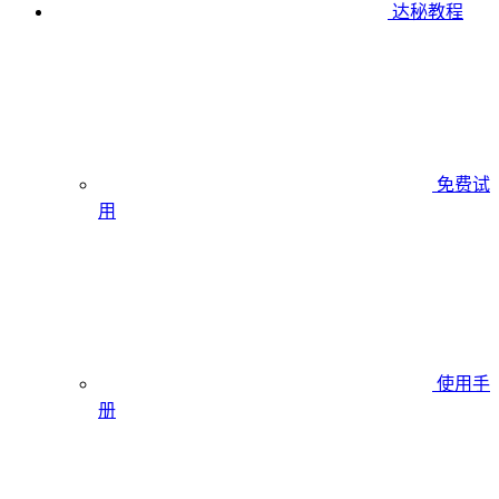
达秘教程
免费试
用
使用手
册