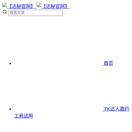
首页
TK达人邀约
工具
试用