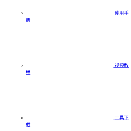
使用手
册
视频教
程
工具下
载