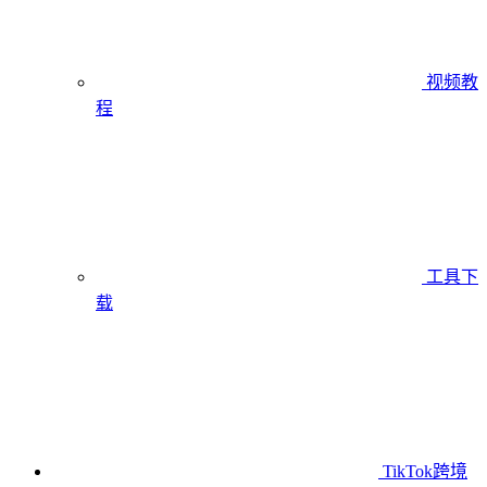
视频教
程
工具下
载
TikTok跨境