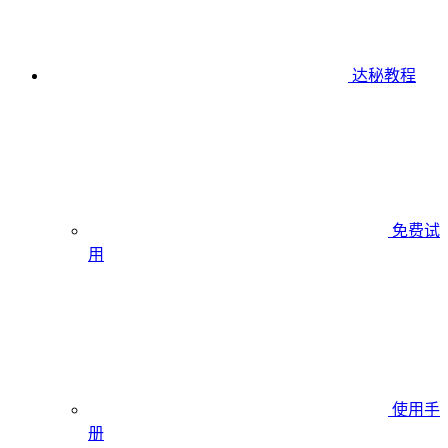
达秘教程
免费试
用
使用手
册