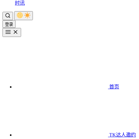
时讯
登录
首页
TK达人邀约