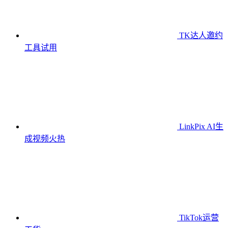
TK达人邀约
工具
试用
LinkPix AI生
成视频
火热
TikTok运营