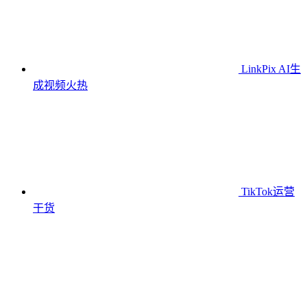
LinkPix AI生
成视频
火热
TikTok运营
干货