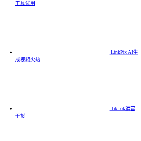
工具
试用
LinkPix AI生
成视频
火热
TikTok运营
干货